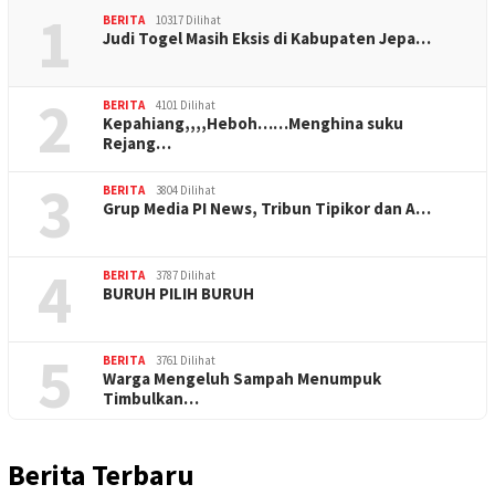
1
BERITA
10317 Dilihat
Judi Togel Masih Eksis di Kabupaten Jepa…
2
BERITA
4101 Dilihat
Kepahiang,,,,Heboh……Menghina suku
Rejang…
3
BERITA
3804 Dilihat
Grup Media PI News, Tribun Tipikor dan A…
4
BERITA
3787 Dilihat
BURUH PILIH BURUH
5
BERITA
3761 Dilihat
Warga Mengeluh Sampah Menumpuk
Timbulkan…
Berita Terbaru