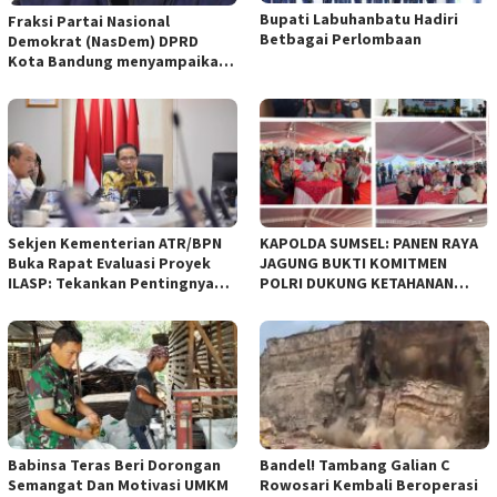
Bupati Labuhanbatu Hadiri
Fraksi Partai Nasional
Betbagai Perlombaan
Demokrat (NasDem) DPRD
Kota Bandung menyampaikan
pandangan umum terhadap
empat Rancangan Peraturan
Daerah (Raperda) yang
diajukan Pemerintah Kota
Bandung
Sekjen Kementerian ATR/BPN
KAPOLDA SUMSEL: PANEN RAYA
Buka Rapat Evaluasi Proyek
JAGUNG BUKTI KOMITMEN
ILASP: Tekankan Pentingnya
POLRI DUKUNG KETAHANAN
Efisiensi dan Akuntabilitas
PANGAN NASIONAL
Anggaran
Babinsa Teras Beri Dorongan
Bandel! Tambang Galian C
Semangat Dan Motivasi UMKM
Rowosari Kembali Beroperasi