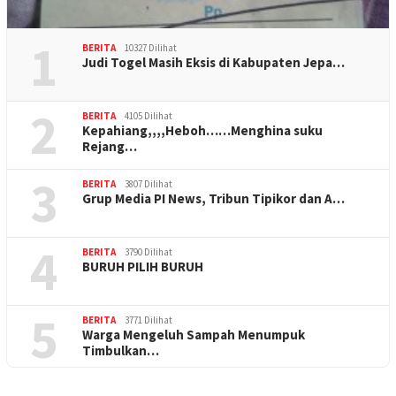
1
BERITA
10327 Dilihat
Judi Togel Masih Eksis di Kabupaten Jepa…
2
BERITA
4105 Dilihat
Kepahiang,,,,Heboh……Menghina suku
Rejang…
3
BERITA
3807 Dilihat
Grup Media PI News, Tribun Tipikor dan A…
4
BERITA
3790 Dilihat
BURUH PILIH BURUH
5
BERITA
3771 Dilihat
Warga Mengeluh Sampah Menumpuk
Timbulkan…