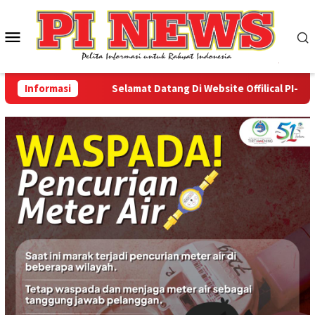
Loncat
ke
Menu
konten
Mobile
Informasi
Selamat Datang Di Website Offilical PI-News O