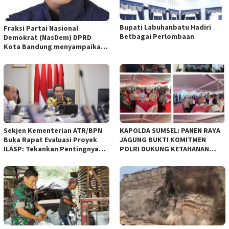
Bupati Labuhanbatu Hadiri
Fraksi Partai Nasional
Betbagai Perlombaan
Demokrat (NasDem) DPRD
Kota Bandung menyampaikan
pandangan umum terhadap
empat Rancangan Peraturan
Daerah (Raperda) yang
diajukan Pemerintah Kota
Bandung
Sekjen Kementerian ATR/BPN
KAPOLDA SUMSEL: PANEN RAYA
Buka Rapat Evaluasi Proyek
JAGUNG BUKTI KOMITMEN
ILASP: Tekankan Pentingnya
POLRI DUKUNG KETAHANAN
Efisiensi dan Akuntabilitas
PANGAN NASIONAL
Anggaran