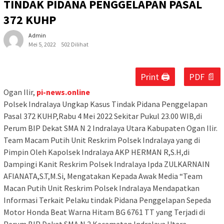
TINDAK PIDANA PENGGELAPAN PASAL
372 KUHP
Admin
Mei 5, 2022
502 Dilihat
Print 🖨
PDF 📄
Ogan Ilir,
pi-news.online
Polsek Indralaya Ungkap Kasus Tindak Pidana Penggelapan
Pasal 372 KUHP,Rabu 4 Mei 2022 Sekitar Pukul 23.00 WIB,di
Perum BIP Dekat SMA N 2 Indralaya Utara Kabupaten Ogan Ilir.
Team Macam Putih Unit Reskrim Polsek Indralaya yang di
Pimpin Oleh Kapolsek Indralaya AKP HERMAN R,S.H,di
Dampingi Kanit Reskrim Polsek Indralaya Ipda ZULKARNAIN
AFIANATA,S.T,M.Si, Mengatakan Kepada Awak Media “Team
Macan Putih Unit Reskrim Polsek Indralaya Mendapatkan
Informasi Terkait Pelaku tindak Pidana Penggelapan Sepeda
Motor Honda Beat Warna Hitam BG 6761 TT yang Terjadi di