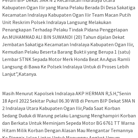
Perum BIP Dekat SMA N 2 Kecamatan Indralaya Utara
Kabupaten Ogan Ilir yang Mana Pelaku Berada Di Desa Sakatiga
Kecamatan Indralaya Kabupaten Ogan Ilir Team Macan Putih
Unit Reskrim Polsek Indralaya Langsung Melakukan
Penangkapan Terhadap Pelaku Tindak Pidana Penggelapan
An.MUHAMMAD ALI BIN SUWANDI (20) Tahun dijalan Dekat
Jembatan Sakatiga Kecamatan Indralaya Kabupaten Ogan Ilir,
Kemudian Pelaku Beserta Barang Buktii yang Berupa 1 (satu)
Lembar STNK Sepada Motor Merk Honda Beat An.Agus Ramli
Langsung di Bawa Ke Polsek Indralaya Untuk di Proses Lebih
Lanjut”,Katanya.
Masih Menurut Kapolsek Indralaya AKP HERMAN R,S.H,”Senin
18 April 2022 Sekitar Pukul 06.30 WIB di Perum BIP Dekat SMA N
2 Indralaya Utara Kabupaten Ogan Ilir,Pada Saat Korban
Sedang Duduk di Warung pelaku Langsung Menghampiri Korban
dan Berkata Untuk Meminjam Sepeda Motor BG 6761 TT Warna
Hitam Milik Korban Dengan Alasan Mau Mengantar Temannya
Ke Pinggir Jalan Lintas Untuk Menunggu Angkot Umum