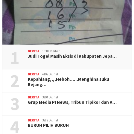
1
BERITA
10318 Dilihat
Judi Togel Masih Eksis di Kabupaten Jepa…
2
BERITA
4102 Dilihat
Kepahiang,,,,Heboh……Menghina suku
Rejang…
3
BERITA
3804 Dilihat
Grup Media PI News, Tribun Tipikor dan A…
4
BERITA
3787 Dilihat
BURUH PILIH BURUH