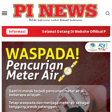
Loncat
ke
Menu
konten
Mobile
Informasi
Selamat Datang Di Website Offilical PI-News 