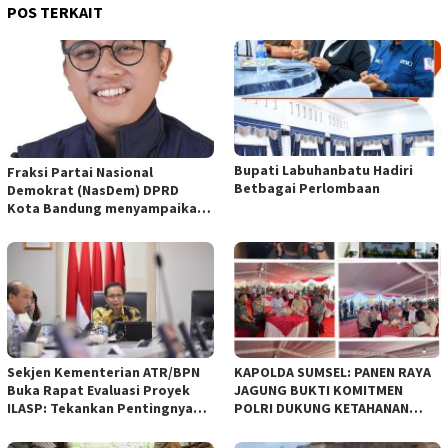
POS TERKAIT
Bupati Labuhanbatu Hadiri
Fraksi Partai Nasional
Betbagai Perlombaan
Demokrat (NasDem) DPRD
Kota Bandung menyampaikan
pandangan umum terhadap
empat Rancangan Peraturan
Daerah (Raperda) yang
diajukan Pemerintah Kota
Bandung
Sekjen Kementerian ATR/BPN
KAPOLDA SUMSEL: PANEN RAYA
Buka Rapat Evaluasi Proyek
JAGUNG BUKTI KOMITMEN
ILASP: Tekankan Pentingnya
POLRI DUKUNG KETAHANAN
Efisiensi dan Akuntabilitas
PANGAN NASIONAL
Anggaran