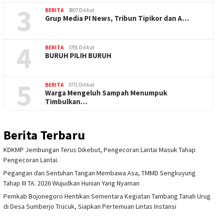
3
BERITA
3807 Dilihat
Grup Media PI News, Tribun Tipikor dan A…
4
BERITA
3791 Dilihat
BURUH PILIH BURUH
5
BERITA
3771 Dilihat
Warga Mengeluh Sampah Menumpuk
Timbulkan…
Berita Terbaru
KDKMP Jembungan Terus Dikebut, Pengecoran Lantai Masuk Tahap
Pengecoran Lantai.
Pegangan dan Sentuhan Tangan Membawa Asa, TMMD Sengkuyung
Tahap III TA. 2026 Wujudkan Hunian Yang Nyaman
Pemkab Bojonegoro Hentikan Sementara Kegiatan Tambang Tanah Urug
di Desa Sumberjo Trucuk, Siapkan Pertemuan Lintas Instansi