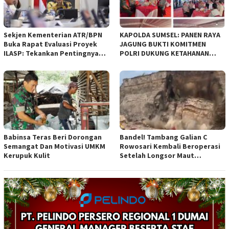
Sekjen Kementerian ATR/BPN
KAPOLDA SUMSEL: PANEN RAYA
Buka Rapat Evaluasi Proyek
JAGUNG BUKTI KOMITMEN
ILASP: Tekankan Pentingnya
POLRI DUKUNG KETAHANAN
Efisiensi dan Akuntabilitas
PANGAN NASIONAL
Anggaran
Babinsa Teras Beri Dorongan
Bandel! Tambang Galian C
Semangat Dan Motivasi UMKM
Rowosari Kembali Beroperasi
Kerupuk Kulit
Setelah Longsor Maut
Tewaskan Satu Orang