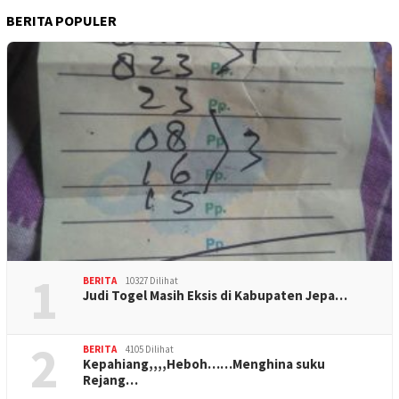
BERITA POPULER
1
BERITA
10327 Dilihat
Judi Togel Masih Eksis di Kabupaten Jepa…
2
BERITA
4105 Dilihat
Kepahiang,,,,Heboh……Menghina suku
Rejang…