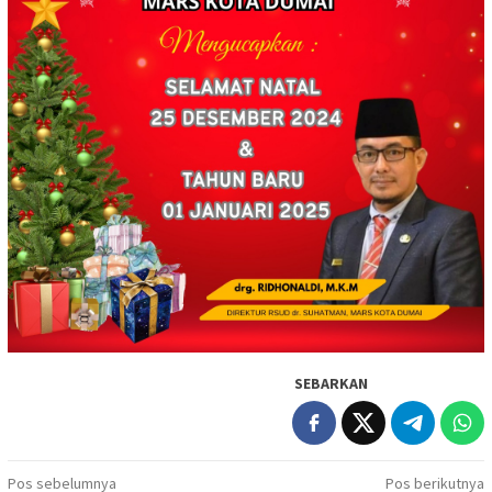
SEBARKAN
Navigasi
Pos sebelumnya
Pos berikutnya