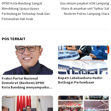
DPRD Kota Bandung Sangat
Dua oknum pejabat ASN Lampung
pos
Mendukung Upaya-Upaya
Utara di amankan unit Tipikor Sat
Perlindungan Terhadap Anak Dan
Reskrim Polres Lampung Utara
Pemenuhan Hak Anak
POS TERKAIT
Bupati Labuhanbatu Hadiri
Fraksi Partai Nasional
Betbagai Perlombaan
Demokrat (NasDem) DPRD
Kota Bandung menyampaikan
pandangan umum terhadap
empat Rancangan Peraturan
Daerah (Raperda) yang
diajukan Pemerintah Kota
Bandung