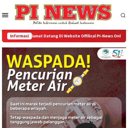
Loncat
ke
Menu
konten
Mobile
Informasi
Selamat Datang Di Website Offilical PI-News Online - P