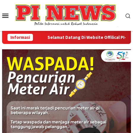
Loncat
ke
Menu
konten
Mobile
Informasi
Selamat Datang Di Website Offilical PI-News O