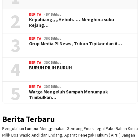
2
BERITA
4104 Dilihat
Kepahiang,,,,Heboh……Menghina suku
Rejang…
3
BERITA
3806 Dilihat
Grup Media PI News, Tribun Tipikor dan A…
4
BERITA
3790 Dilihat
BURUH PILIH BURUH
5
BERITA
3769 Dilihat
Warga Mengeluh Sampah Menumpuk
Timbulkan…
Berita Terbaru
Pengolahan Lumpur Menggunakan Gentong Emas Ilegal Pake Bahan Kimia
Milik Bos Wasid Andi dan Endang, Aparat Penegak Hukum ( APH ) Jangan