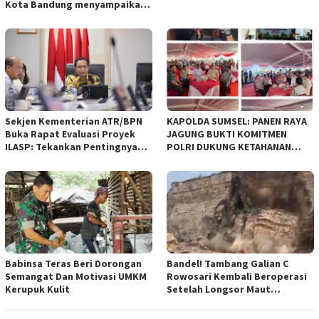
Kota Bandung menyampaikan
pandangan umum terhadap
empat Rancangan Peraturan
Daerah (Raperda) yang
diajukan Pemerintah Kota
Bandung
Sekjen Kementerian ATR/BPN
KAPOLDA SUMSEL: PANEN RAYA
Buka Rapat Evaluasi Proyek
JAGUNG BUKTI KOMITMEN
ILASP: Tekankan Pentingnya
POLRI DUKUNG KETAHANAN
Efisiensi dan Akuntabilitas
PANGAN NASIONAL
Anggaran
Babinsa Teras Beri Dorongan
Bandel! Tambang Galian C
Semangat Dan Motivasi UMKM
Rowosari Kembali Beroperasi
Kerupuk Kulit
Setelah Longsor Maut
Tewaskan Satu Orang