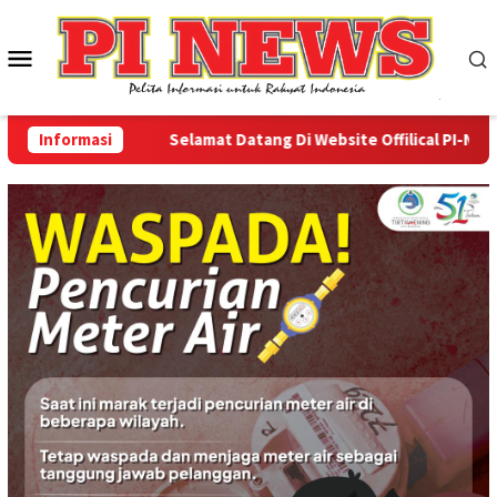
Loncat
ke
Menu
konten
Mobile
Informasi
Selamat Datang Di Website Offilical PI-News On