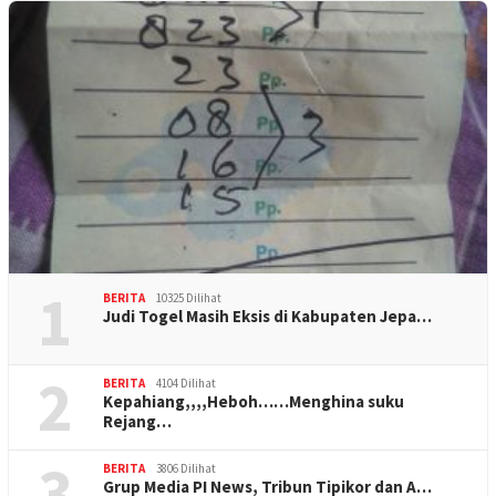
1
BERITA
10325 Dilihat
Judi Togel Masih Eksis di Kabupaten Jepa…
2
BERITA
4104 Dilihat
Kepahiang,,,,Heboh……Menghina suku
Rejang…
3
BERITA
3806 Dilihat
Grup Media PI News, Tribun Tipikor dan A…