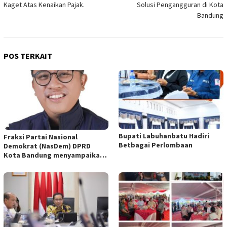
Kaget Atas Kenaikan Pajak.
Solusi Pengangguran di Kota
Bandung
POS TERKAIT
Bupati Labuhanbatu Hadiri
Fraksi Partai Nasional
Betbagai Perlombaan
Demokrat (NasDem) DPRD
Kota Bandung menyampaikan
pandangan umum terhadap
empat Rancangan Peraturan
Daerah (Raperda) yang
diajukan Pemerintah Kota
Bandung