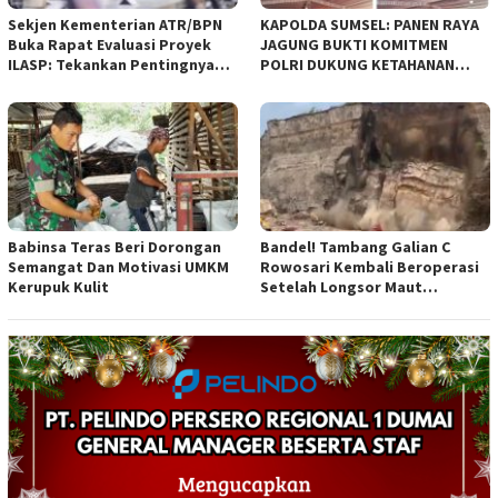
Sekjen Kementerian ATR/BPN
KAPOLDA SUMSEL: PANEN RAYA
Buka Rapat Evaluasi Proyek
JAGUNG BUKTI KOMITMEN
ILASP: Tekankan Pentingnya
POLRI DUKUNG KETAHANAN
Efisiensi dan Akuntabilitas
PANGAN NASIONAL
Anggaran
Babinsa Teras Beri Dorongan
Bandel! Tambang Galian C
Semangat Dan Motivasi UMKM
Rowosari Kembali Beroperasi
Kerupuk Kulit
Setelah Longsor Maut
Tewaskan Satu Orang