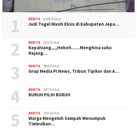
1
BERITA
10318 Dilihat
Judi Togel Masih Eksis di Kabupaten Jepa…
2
BERITA
4102 Dilihat
Kepahiang,,,,Heboh……Menghina suku
Rejang…
3
BERITA
3804 Dilihat
Grup Media PI News, Tribun Tipikor dan A…
4
BERITA
3787 Dilihat
BURUH PILIH BURUH
5
BERITA
3761 Dilihat
Warga Mengeluh Sampah Menumpuk
Timbulkan…