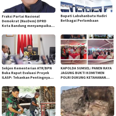
Bupati Labuhanbatu Hadiri
Fraksi Partai Nasional
Betbagai Perlombaan
Demokrat (NasDem) DPRD
Kota Bandung menyampaikan
pandangan umum terhadap
empat Rancangan Peraturan
Daerah (Raperda) yang
diajukan Pemerintah Kota
Bandung
Sekjen Kementerian ATR/BPN
KAPOLDA SUMSEL: PANEN RAYA
Buka Rapat Evaluasi Proyek
JAGUNG BUKTI KOMITMEN
ILASP: Tekankan Pentingnya
POLRI DUKUNG KETAHANAN
Efisiensi dan Akuntabilitas
PANGAN NASIONAL
Anggaran