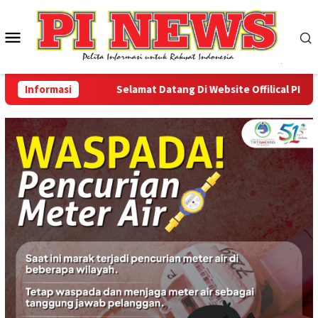
Loncat
ke
Menu
konten
Mobile
Informasi
Selamat Datang Di Website Offilical PI-News 