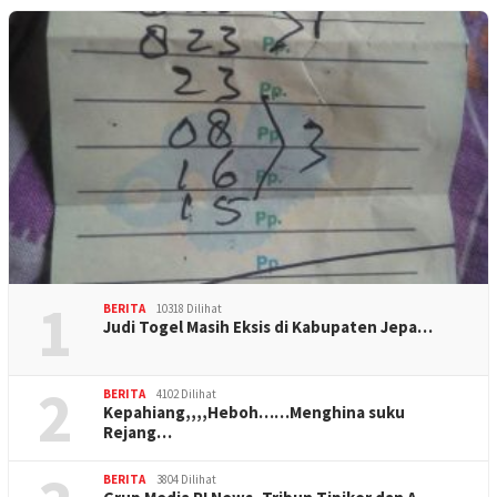
1
BERITA
10318 Dilihat
Judi Togel Masih Eksis di Kabupaten Jepa…
2
BERITA
4102 Dilihat
Kepahiang,,,,Heboh……Menghina suku
Rejang…
BERITA
3804 Dilihat