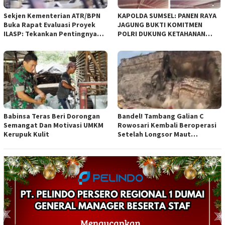
Sekjen Kementerian ATR/BPN
KAPOLDA SUMSEL: PANEN RAYA
Buka Rapat Evaluasi Proyek
JAGUNG BUKTI KOMITMEN
ILASP: Tekankan Pentingnya
POLRI DUKUNG KETAHANAN
Efisiensi dan Akuntabilitas
PANGAN NASIONAL
Anggaran
Babinsa Teras Beri Dorongan
Bandel! Tambang Galian C
Semangat Dan Motivasi UMKM
Rowosari Kembali Beroperasi
Kerupuk Kulit
Setelah Longsor Maut
Tewaskan Satu Orang