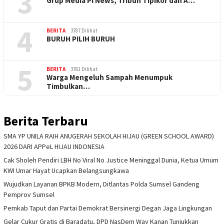
3
Grup Media PI News, Tribun Tipikor dan A…
4
BERITA
3787 Dilihat
BURUH PILIH BURUH
5
BERITA
3761 Dilihat
Warga Mengeluh Sampah Menumpuk
Timbulkan…
Berita Terbaru
SMA YP UNILA RAIH ANUGERAH SEKOLAH HIJAU (GREEN SCHOOL AWARD)
2026 DARI APPeL HIJAU INDONESIA
Cak Sholeh Pendiri LBH No Viral No Justice Meninggal Dunia, Ketua Umum
KWI Umar Hayat Ucapkan Belangsungkawa
Wujudkan Layanan BPKB Modern, Ditlantas Polda Sumsel Gandeng
Pemprov Sumsel
Pemkab Taput dan Partai Demokrat Bersinergi Degan Jaga Lingkungan
Gelar Cukur Gratis di Baradatu, DPD NasDem Way Kanan Tunjukkan