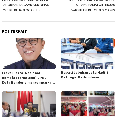
pos
LAPORKAN DUGAAN KKN DINAS
SELAKU PAMATWIL TINJAU
PMD KE KEJARI OGAN ILIR
VAKSINASI DI POLRES CIAMIS
POS TERKAIT
Bupati Labuhanbatu Hadiri
Fraksi Partai Nasional
Betbagai Perlombaan
Demokrat (NasDem) DPRD
Kota Bandung menyampaikan
pandangan umum terhadap
empat Rancangan Peraturan
Daerah (Raperda) yang
diajukan Pemerintah Kota
Bandung