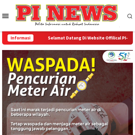
Loncat
ke
Menu
konten
Mobile
Informasi
Selamat Datang Di Website Offilical PI-News 