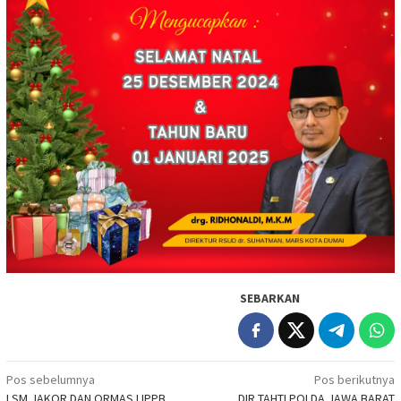
SEBARKAN
Navigasi
Pos sebelumnya
Pos berikutnya
LSM JAKOR DAN ORMAS LIPPB
DIR TAHTI POLDA JAWA BARAT