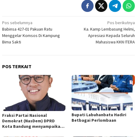
Navigasi
Pos sebelumnya
Pos berikutnya
Babinsa 427-01 Pakuan Ratu
Ka. Kamp Lembasung Helmi,
pos
Menggelar Komsos Di Kampung
Apresiasi Kepada Seluruh
Bima Sakti
Mahasiswa KKN ITERA
POS TERKAIT
Bupati Labuhanbatu Hadiri
Fraksi Partai Nasional
Betbagai Perlombaan
Demokrat (NasDem) DPRD
Kota Bandung menyampaikan
pandangan umum terhadap