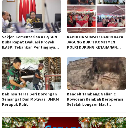
empat Rancangan Peraturan
Daerah (Raperda) yang
diajukan Pemerintah Kota
Bandung
Sekjen Kementerian ATR/BPN
KAPOLDA SUMSEL: PANEN RAYA
Buka Rapat Evaluasi Proyek
JAGUNG BUKTI KOMITMEN
ILASP: Tekankan Pentingnya
POLRI DUKUNG KETAHANAN
Efisiensi dan Akuntabilitas
PANGAN NASIONAL
Anggaran
Babinsa Teras Beri Dorongan
Bandel! Tambang Galian C
Semangat Dan Motivasi UMKM
Rowosari Kembali Beroperasi
Kerupuk Kulit
Setelah Longsor Maut
Tewaskan Satu Orang