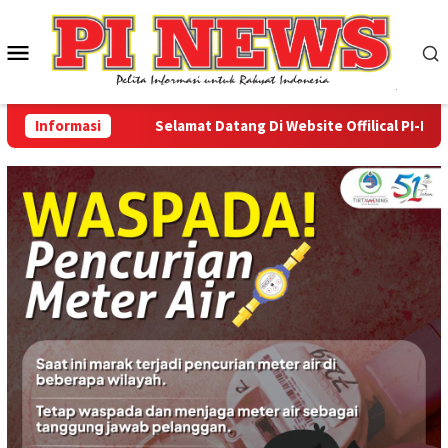
Loncat
ke
Menu
konten
Mobile
Informasi
Selamat Datang Di Website Offilical PI-News On