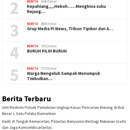
2
BERITA
4106 Dilihat
Kepahiang,,,,Heboh……Menghina suku
Rejang…
3
BERITA
3808 Dilihat
Grup Media PI News, Tribun Tipikor dan A…
4
BERITA
3792 Dilihat
BURUH PILIH BURUH
5
BERITA
3772 Dilihat
Warga Mengeluh Sampah Menumpuk
Timbulkan…
Berita Terbaru
Unit Reskrim Polsek Pemulutan Ungkap Kasus Pencurian Warung di Ibul
Besar I, Satu Pelaku Diamankan
Hadir di Tengah Kemacetan, Polantas Banyuasin Berbagi Makanan Gratis
dan Jaga Kamseltibcarlantas