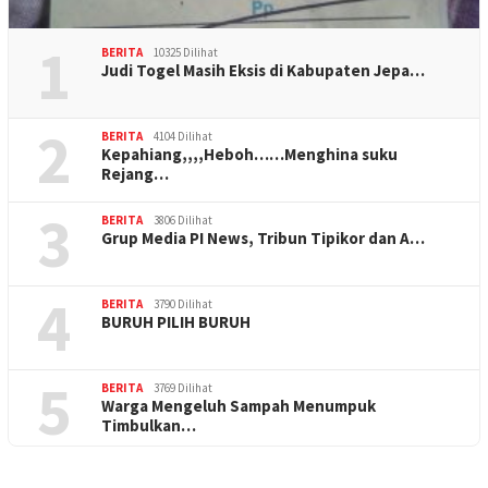
1
BERITA
10325 Dilihat
Judi Togel Masih Eksis di Kabupaten Jepa…
2
BERITA
4104 Dilihat
Kepahiang,,,,Heboh……Menghina suku
Rejang…
3
BERITA
3806 Dilihat
Grup Media PI News, Tribun Tipikor dan A…
4
BERITA
3790 Dilihat
BURUH PILIH BURUH
5
BERITA
3769 Dilihat
Warga Mengeluh Sampah Menumpuk
Timbulkan…