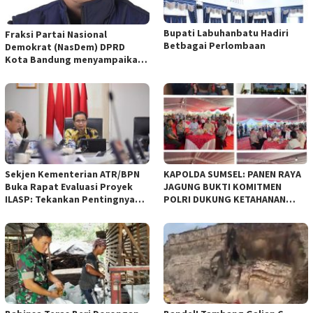
Bupati Labuhanbatu Hadiri
Fraksi Partai Nasional
Betbagai Perlombaan
Demokrat (NasDem) DPRD
Kota Bandung menyampaikan
pandangan umum terhadap
empat Rancangan Peraturan
Daerah (Raperda) yang
diajukan Pemerintah Kota
Bandung
Sekjen Kementerian ATR/BPN
KAPOLDA SUMSEL: PANEN RAYA
Buka Rapat Evaluasi Proyek
JAGUNG BUKTI KOMITMEN
ILASP: Tekankan Pentingnya
POLRI DUKUNG KETAHANAN
Efisiensi dan Akuntabilitas
PANGAN NASIONAL
Anggaran