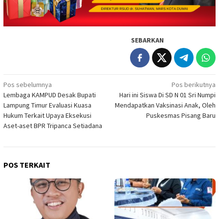
SEBARKAN
Navigasi
Pos sebelumnya
Pos berikutnya
Lembaga KAMPUD Desak Bupati
Hari ini Siswa Di SD N 01 Sri Numpi
pos
Lampung Timur Evaluasi Kuasa
Mendapatkan Vaksinasi Anak, Oleh
Hukum Terkait Upaya Eksekusi
Puskesmas Pisang Baru
Aset-aset BPR Tripanca Setiadana
POS TERKAIT