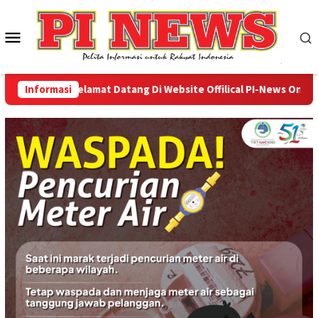
Loncat
ke
Menu
konten
Mobile
Informasi
Selamat Datang Di Website Offilical PI-News Online - 