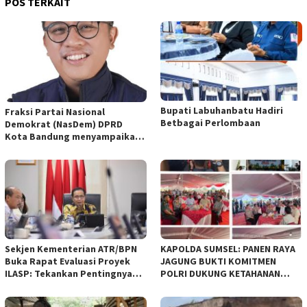
POS TERKAIT
Bupati Labuhanbatu Hadiri
Fraksi Partai Nasional
Betbagai Perlombaan
Demokrat (NasDem) DPRD
Kota Bandung menyampaikan
pandangan umum terhadap
empat Rancangan Peraturan
Daerah (Raperda) yang
diajukan Pemerintah Kota
Bandung
Sekjen Kementerian ATR/BPN
KAPOLDA SUMSEL: PANEN RAYA
Buka Rapat Evaluasi Proyek
JAGUNG BUKTI KOMITMEN
ILASP: Tekankan Pentingnya
POLRI DUKUNG KETAHANAN
Efisiensi dan Akuntabilitas
PANGAN NASIONAL
Anggaran