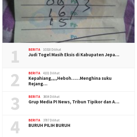
1
BERITA
10318 Dilihat
Judi Togel Masih Eksis di Kabupaten Jepa…
2
BERITA
4101 Dilihat
Kepahiang,,,,Heboh……Menghina suku
Rejang…
3
BERITA
3804 Dilihat
Grup Media PI News, Tribun Tipikor dan A…
4
BERITA
3787 Dilihat
BURUH PILIH BURUH