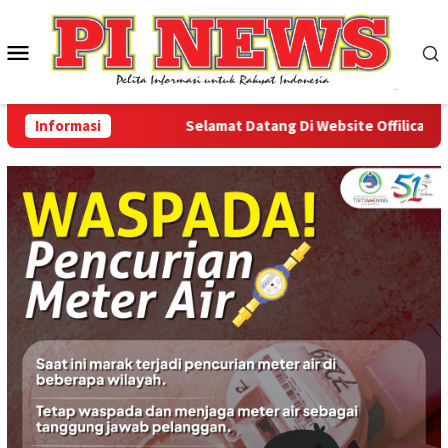
Loncat
ke
Menu
konten
Mobile
Informasi
Selamat Datang Di Website Offilical PI-Ne