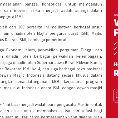
ermasalahan bangsa, konsolidasi untuk membangun
 dan inovasi, serta menjadi wadah sinergi dalam
anggota ISMI.
oleh dari 300 perserta ini melibatkan berbagai unsur
 lain dihadiri oleh Majlis pengurus pusat ISMI, Majlis
urus Daerah ISMI, Lembaga pemerintah
ga Ekonomi Islam, perwakilan perguruan Tinggi, dan
in dihadiri oleh berbagai perwakilan kelembagaan,
ni juga dihadiri oleh Gubernur Jawa Barat Ridwan Kamil,
er Rakornas ISMI ke-4, dan juga berbagai toko nasional
 Dewan Masjid Indonesia datang secara khusus dalam
 rangka penandatanganan MOU kerjasama program
 mesjid di Indonesia antra ISMI dengan dewan masjid
-4 ini bisa menjadi wadah para pengusaha Muslim untuk
jian diskui untuk membahas isi-isu dan solusi bagi
a saat ini, terutama permasalahan yang dialami oleh