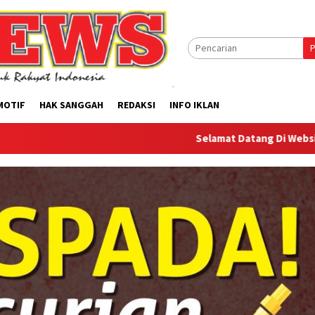
P
MOTIF
HAK SANGGAH
REDAKSI
INFO IKLAN
Selamat Datang Di Website Offilical PI