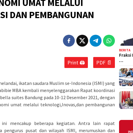
OMI UMAT MELALUI
ASI DAN PEMBANGUNAN
BERITA
Fraksi
…
Print 🖨
PDF 📄
elandai, ikatan saudara Muslim se-Indonesia (ISMI) yang
 Habibie MBA kembali menyelenggarakan Rapat koordinasi
bella suites Bandung pada 10-12 Desember 2021, dengan
mi umat melalui teknologi,Inovas,dan pembangunan
ini mencakup beberapa kegiatan. Antra lain rapat
ra pengurus pusat dan wilayah ISMI, merumuskan dan