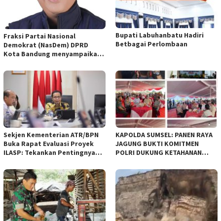
Bupati Labuhanbatu Hadiri
Fraksi Partai Nasional
Betbagai Perlombaan
Demokrat (NasDem) DPRD
Kota Bandung menyampaikan
pandangan umum terhadap
empat Rancangan Peraturan
Daerah (Raperda) yang
diajukan Pemerintah Kota
Bandung
Sekjen Kementerian ATR/BPN
KAPOLDA SUMSEL: PANEN RAYA
Buka Rapat Evaluasi Proyek
JAGUNG BUKTI KOMITMEN
ILASP: Tekankan Pentingnya
POLRI DUKUNG KETAHANAN
Efisiensi dan Akuntabilitas
PANGAN NASIONAL
Anggaran