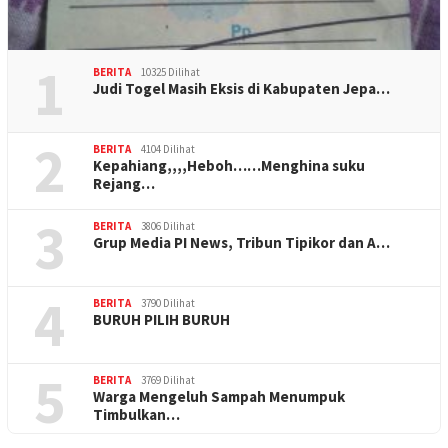
1
BERITA
10325 Dilihat
Judi Togel Masih Eksis di Kabupaten Jepa…
2
BERITA
4104 Dilihat
Kepahiang,,,,Heboh……Menghina suku
Rejang…
3
BERITA
3806 Dilihat
Grup Media PI News, Tribun Tipikor dan A…
4
BERITA
3790 Dilihat
BURUH PILIH BURUH
5
BERITA
3769 Dilihat
Warga Mengeluh Sampah Menumpuk
Timbulkan…