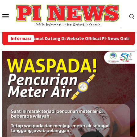
Loncat
ke
Menu
konten
Mobile
Informasi
Selamat Datang Di Website Offilical PI-News Online - Po