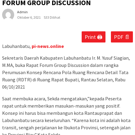
FORUM GROUP DISCUSSION
Admin
Oktober 6, 2021
533 Dilihat
Print 🖨
PDF 📄
Labuhanbatu,
pi-news.online
Sekretaris Daerah Kabupaten Labuhanbatu Ir. M. Yusuf Siagian,
M.MA, buka Rapat Forum Group Discussion dalam rangka
Perumusan Konsep Rencana Pola Ruang Rencana Detail Tata
Ruang (RDTR) di Ruang Rapat Bupati, Rantau Selatan, Rabu
06/10/2021
Saat membuka acara, Sekda mengatakan,”kepada Peserta
rapat untuk memberikan masukan-masukan yang positif.
Konsep ini harus bisa membangun kota Rantauprapat dan
Labuhanbatu secara keseluruhan. “Karena kota ini adalah kota
transit, sengah perjalanan ke Ibukota Provinsi, setengah jalan
ke Provinsi Riau”,Kata Sekda.