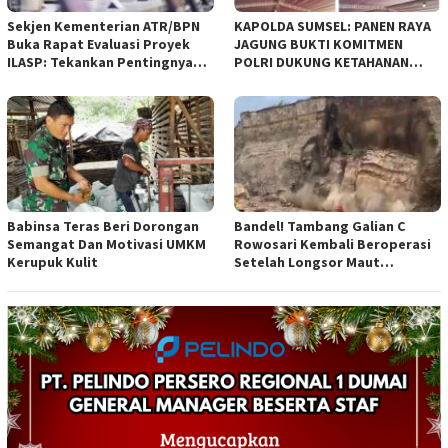
Sekjen Kementerian ATR/BPN
KAPOLDA SUMSEL: PANEN RAYA
Buka Rapat Evaluasi Proyek
JAGUNG BUKTI KOMITMEN
ILASP: Tekankan Pentingnya
POLRI DUKUNG KETAHANAN
Efisiensi dan Akuntabilitas
PANGAN NASIONAL
Anggaran
Babinsa Teras Beri Dorongan
Bandel! Tambang Galian C
Semangat Dan Motivasi UMKM
Rowosari Kembali Beroperasi
Kerupuk Kulit
Setelah Longsor Maut
Tewaskan Satu Orang