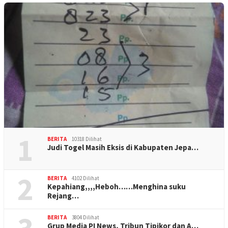
1
BERITA
10318 Dilihat
Judi Togel Masih Eksis di Kabupaten Jepa…
2
BERITA
4102 Dilihat
Kepahiang,,,,Heboh……Menghina suku
Rejang…
BERITA
3804 Dilihat
Grup Media PI News, Tribun Tipikor dan A…