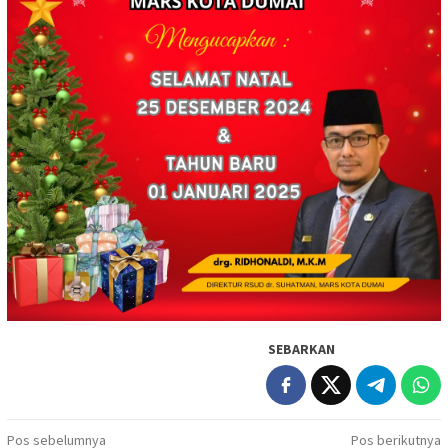
SEBARKAN
Navigasi
Pos sebelumnya
Pos berikutnya