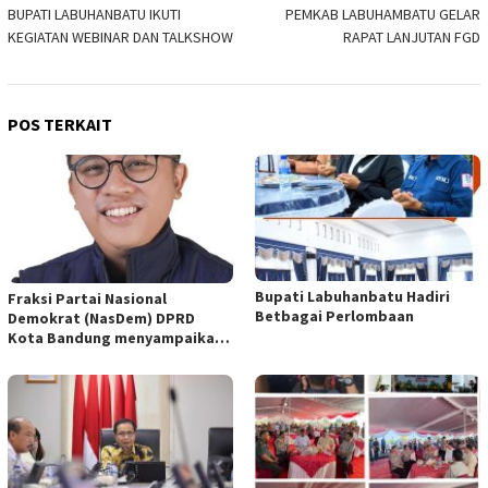
BUPATI LABUHANBATU IKUTI
PEMKAB LABUHAMBATU GELAR
pos
KEGIATAN WEBINAR DAN TALKSHOW
RAPAT LANJUTAN FGD
POS TERKAIT
Bupati Labuhanbatu Hadiri
Fraksi Partai Nasional
Betbagai Perlombaan
Demokrat (NasDem) DPRD
Kota Bandung menyampaikan
pandangan umum terhadap
empat Rancangan Peraturan
Daerah (Raperda) yang
diajukan Pemerintah Kota
Bandung