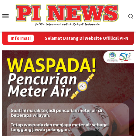
Loncat
ke
Menu
konten
Mobile
Informasi
Selamat Datang Di Website Offilical PI-News On