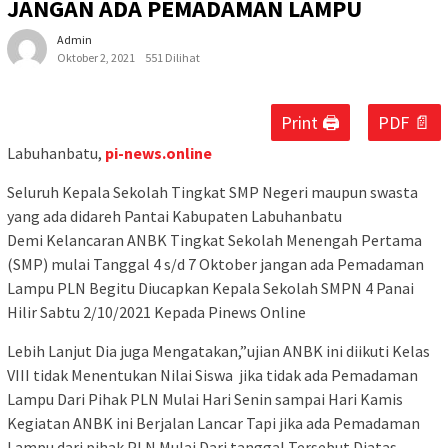
JANGAN ADA PEMADAMAN LAMPU
Admin
Oktober 2, 2021
551 Dilihat
Print 🖨
PDF 📄
Labuhanbatu,
pi-news.online
Seluruh Kepala Sekolah Tingkat SMP Negeri maupun swasta
yang ada didareh Pantai Kabupaten Labuhanbatu
Demi Kelancaran ANBK Tingkat Sekolah Menengah Pertama
(SMP) mulai Tanggal 4 s/d 7 Oktober jangan ada Pemadaman
Lampu PLN Begitu Diucapkan Kepala Sekolah SMPN 4 Panai
Hilir Sabtu 2/10/2021 Kepada Pinews Online
Lebih Lanjut Dia juga Mengatakan,”ujian ANBK ini diikuti Kelas
VIII tidak Menentukan Nilai Siswa jika tidak ada Pemadaman
Lampu Dari Pihak PLN Mulai Hari Senin sampai Hari Kamis
Kegiatan ANBK ini Berjalan Lancar Tapi jika ada Pemadaman
Lampu dari pihak PLN Mulai Dari tanggal Tersebut Diatas