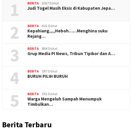
1
BERITA
10317 Dilihat
Judi Togel Masih Eksis di Kabupaten Jepa…
2
BERITA
4101 Dilihat
Kepahiang,,,,Heboh……Menghina suku
Rejang…
3
BERITA
3804 Dilihat
Grup Media PI News, Tribun Tipikor dan A…
4
BERITA
3787 Dilihat
BURUH PILIH BURUH
5
BERITA
3761 Dilihat
Warga Mengeluh Sampah Menumpuk
Timbulkan…
Berita Terbaru