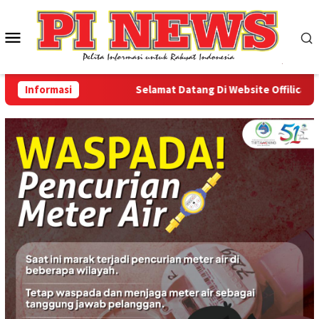
Loncat
ke
Menu
konten
Mobile
Informasi
Selamat Datang Di Website Offilical PI-Ne