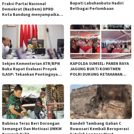
Bupati Labuhanbatu Hadiri
Fraksi Partai Nasional
Betbagai Perlombaan
Demokrat (NasDem) DPRD
Kota Bandung menyampaikan
pandangan umum terhadap
empat Rancangan Peraturan
Daerah (Raperda) yang
diajukan Pemerintah Kota
Bandung
Sekjen Kementerian ATR/BPN
KAPOLDA SUMSEL: PANEN RAYA
Buka Rapat Evaluasi Proyek
JAGUNG BUKTI KOMITMEN
ILASP: Tekankan Pentingnya
POLRI DUKUNG KETAHANAN
Efisiensi dan Akuntabilitas
PANGAN NASIONAL
Anggaran
Babinsa Teras Beri Dorongan
Bandel! Tambang Galian C
Semangat Dan Motivasi UMKM
Rowosari Kembali Beroperasi
Kerupuk Kulit
Setelah Longsor Maut