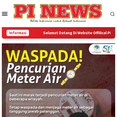
Loncat
ke
Menu
konten
Mobile
Informasi
Selamat Datang Di Website Offilical PI-News O