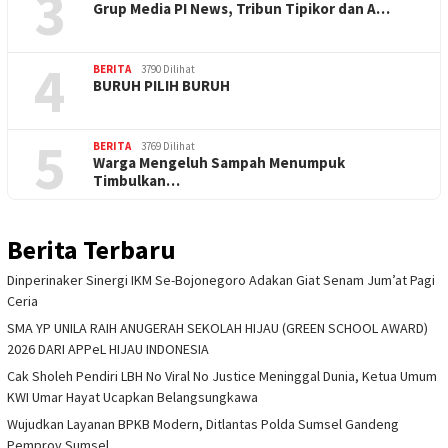
3
Grup Media PI News, Tribun Tipikor dan A…
4
BERITA
3790 Dilihat
BURUH PILIH BURUH
5
BERITA
3769 Dilihat
Warga Mengeluh Sampah Menumpuk
Timbulkan…
Berita Terbaru
Dinperinaker Sinergi IKM Se-Bojonegoro Adakan Giat Senam Jum’at Pagi
Ceria
SMA YP UNILA RAIH ANUGERAH SEKOLAH HIJAU (GREEN SCHOOL AWARD)
2026 DARI APPeL HIJAU INDONESIA
Cak Sholeh Pendiri LBH No Viral No Justice Meninggal Dunia, Ketua Umum
KWI Umar Hayat Ucapkan Belangsungkawa
Wujudkan Layanan BPKB Modern, Ditlantas Polda Sumsel Gandeng
Pemprov Sumsel