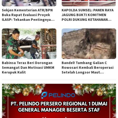
Sekjen Kementerian ATR/BPN
KAPOLDA SUMSEL: PANEN RAYA
Buka Rapat Evaluasi Proyek
JAGUNG BUKTI KOMITMEN
ILASP: Tekankan Pentingnya
POLRI DUKUNG KETAHANAN
Efisiensi dan Akuntabilitas
PANGAN NASIONAL
Anggaran
Babinsa Teras Beri Dorongan
Bandel! Tambang Galian C
Semangat Dan Motivasi UMKM
Rowosari Kembali Beroperasi
Kerupuk Kulit
Setelah Longsor Maut
Tewaskan Satu Orang