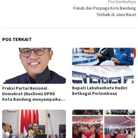
Navigasi
Pos berikutnya
Fokab dan Puspaga Kota Bandung
pos
Terbaik di Jawa Barat
POS TERKAIT
Bupati Labuhanbatu Hadiri
Fraksi Partai Nasional
Betbagai Perlombaan
Demokrat (NasDem) DPRD
Kota Bandung menyampaikan
pandangan umum terhadap
empat Rancangan Peraturan
Daerah (Raperda) yang
diajukan Pemerintah Kota
Bandung