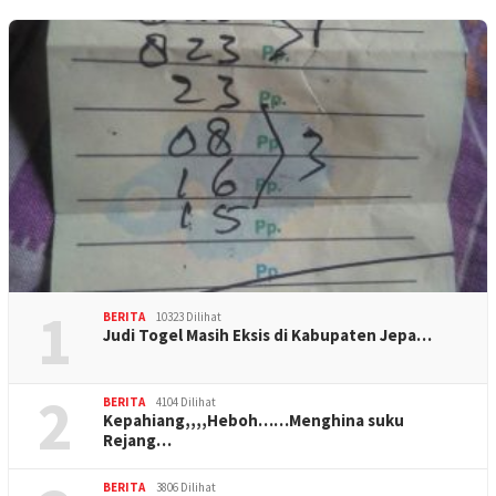
1
BERITA
10323 Dilihat
Judi Togel Masih Eksis di Kabupaten Jepa…
2
BERITA
4104 Dilihat
Kepahiang,,,,Heboh……Menghina suku
Rejang…
BERITA
3806 Dilihat