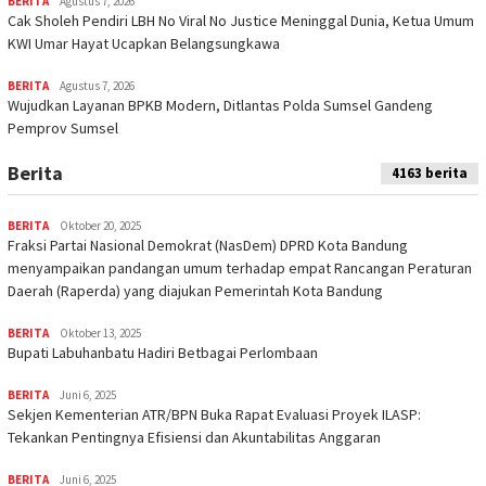
BERITA
Agustus 7, 2026
Cak Sholeh Pendiri LBH No Viral No Justice Meninggal Dunia, Ketua Umum
KWI Umar Hayat Ucapkan Belangsungkawa
BERITA
Agustus 7, 2026
Wujudkan Layanan BPKB Modern, Ditlantas Polda Sumsel Gandeng
Pemprov Sumsel
Berita
4163 berita
BERITA
Oktober 20, 2025
Fraksi Partai Nasional Demokrat (NasDem) DPRD Kota Bandung
menyampaikan pandangan umum terhadap empat Rancangan Peraturan
Daerah (Raperda) yang diajukan Pemerintah Kota Bandung
BERITA
Oktober 13, 2025
Bupati Labuhanbatu Hadiri Betbagai Perlombaan
BERITA
Juni 6, 2025
Sekjen Kementerian ATR/BPN Buka Rapat Evaluasi Proyek ILASP:
Tekankan Pentingnya Efisiensi dan Akuntabilitas Anggaran
BERITA
Juni 6, 2025