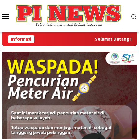
Loncat
ke
Menu
konten
Mobile
Informasi
Selamat Datang Di Webs