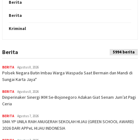
Berita
Berita
Kriminal
Berita
Indeks
5994 berita
BERITA
Agustus 8, 2026
Polsek Negara Batin Imbau Warga Waspada Saat Bermain dan Mandi di
Sungai Karta Jaya*
BERITA
Agustus 8, 2026
Dinperinaker Sinergi IKM Se-Bojonegoro Adakan Giat Senam Jum’at Pagi
Ceria
BERITA
Agustus 7, 2026
SMA YP UNILA RAIH ANUGERAH SEKOLAH HIJAU (GREEN SCHOOL AWARD)
2026 DARI APPeL HIJAU INDONESIA