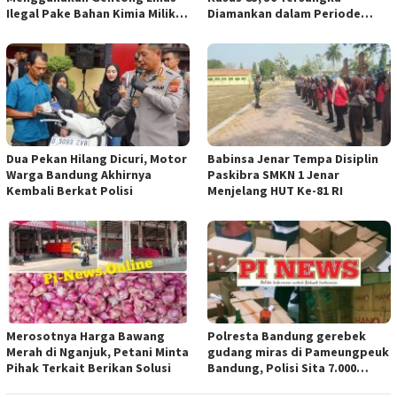
Ilegal Pake Bahan Kimia Milik
Diamankan dalam Periode
Bos Wasid Andi dan Endang,
Juni-Juli 2026
Aparat Penegak Hukum ( APH )
Jangan Sampai Diam Saja
Dua Pekan Hilang Dicuri, Motor
Babinsa Jenar Tempa Disiplin
Warga Bandung Akhirnya
Paskibra SMKN 1 Jenar
Kembali Berkat Polisi
Menjelang HUT Ke-81 RI
Merosotnya Harga Bawang
Polresta Bandung gerebek
Merah di Nganjuk, Petani Minta
gudang miras di Pameungpeuk
Pihak Terkait Berikan Solusi
Bandung, Polisi Sita 7.000
Botol Berbagai Merek