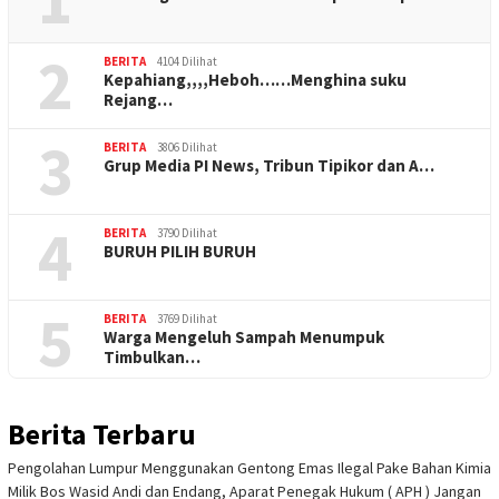
2
BERITA
4104 Dilihat
Kepahiang,,,,Heboh……Menghina suku
Rejang…
3
BERITA
3806 Dilihat
Grup Media PI News, Tribun Tipikor dan A…
4
BERITA
3790 Dilihat
BURUH PILIH BURUH
5
BERITA
3769 Dilihat
Warga Mengeluh Sampah Menumpuk
Timbulkan…
Berita Terbaru
Pengolahan Lumpur Menggunakan Gentong Emas Ilegal Pake Bahan Kimia
Milik Bos Wasid Andi dan Endang, Aparat Penegak Hukum ( APH ) Jangan