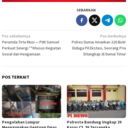
SEBARKAN
Navigasi
Pos sebelumnya
Pos berikutnya
Perumda Tirta Musi — PWI Sumsel
Polres Dumai Amankan 220 Butir
pos
Perkuat Sinergi **Khusus Kegiatan
Diduga Pil Ekstasi, Seorang Pria
Sosial dan Keagamaan
Ditangkap di Dumai Timur
POS TERKAIT
Pengolahan Lumpur
Polresta Bandung Ungkap 29
Menggunakan Gentong Emas
Kasus C3, 36 Tersangka