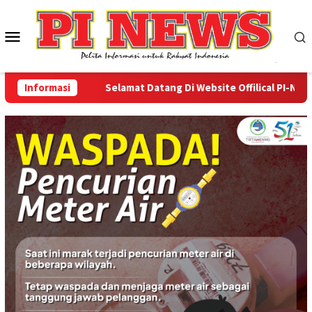
Loncat
ke
Menu
konten
Mobile
Informasi
Selamat Datang Di Website Offilical PI-News Onli