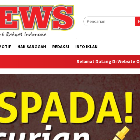
MOTIF
HAK SANGGAH
REDAKSI
INFO IKLAN
Selamat Datang Di Website Offilical PI-News