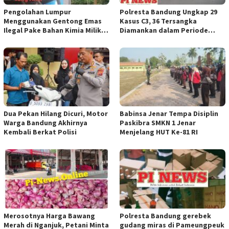
Pengolahan Lumpur
Polresta Bandung Ungkap 29
Menggunakan Gentong Emas
Kasus C3, 36 Tersangka
Ilegal Pake Bahan Kimia Milik
Diamankan dalam Periode
Bos Wasid Andi dan Endang,
Juni-Juli 2026
Aparat Penegak Hukum ( APH )
Jangan Sampai Diam Saja
Dua Pekan Hilang Dicuri, Motor
Babinsa Jenar Tempa Disiplin
Warga Bandung Akhirnya
Paskibra SMKN 1 Jenar
Kembali Berkat Polisi
Menjelang HUT Ke-81 RI
Merosotnya Harga Bawang
Polresta Bandung gerebek
Merah di Nganjuk, Petani Minta
gudang miras di Pameungpeuk