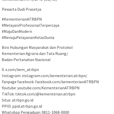
Pewarta Dudi Prasetya
#KementerianATRBPN
#MelayaniProfesionalTerpercaya
#MajuDanModern
#MenujuPelayananKelasDunia
Biro Hubungan Masyarakat dan Protokol
Kementerian Agraria dan Tata Ruang/
Badan Pertanahan Nasional
X: x.com/kem_atrbpn
Instagram: instagram.com/kementerian.atrbpn/
Fanpage facebook: facebook.com/kementerianATRBPN
Youtube: youtube.com/KementerianATRBPN
TikTok: tiktok.com/@kementerian.atrbpn
Situs: atrbpn.go.id
PPID: ppid.atrbpn.go.id
WhatsApp Pengaduan: 0811-1068-0000