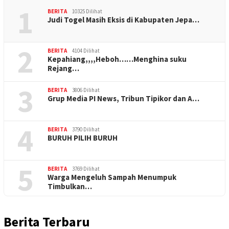
1
BERITA
10325 Dilihat
Judi Togel Masih Eksis di Kabupaten Jepa…
2
BERITA
4104 Dilihat
Kepahiang,,,,Heboh……Menghina suku
Rejang…
3
BERITA
3806 Dilihat
Grup Media PI News, Tribun Tipikor dan A…
4
BERITA
3790 Dilihat
BURUH PILIH BURUH
5
BERITA
3769 Dilihat
Warga Mengeluh Sampah Menumpuk
Timbulkan…
Berita Terbaru