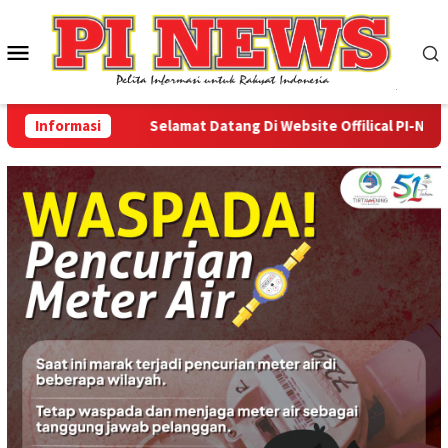
Loncat
ke
Menu
konten
Mobile
Informasi
Selamat Datang Di Website Offilical PI-News Onli