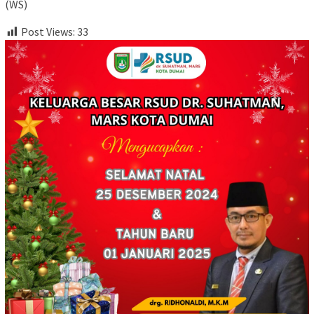
(WS)
Post Views:
33