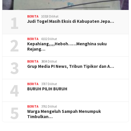
1
BERITA
10318 Dilihat
Judi Togel Masih Eksis di Kabupaten Jepa…
2
BERITA
4102 Dilihat
Kepahiang,,,,Heboh……Menghina suku
Rejang…
3
BERITA
3804 Dilihat
Grup Media PI News, Tribun Tipikor dan A…
4
BERITA
3787 Dilihat
BURUH PILIH BURUH
5
BERITA
3761 Dilihat
Warga Mengeluh Sampah Menumpuk
Timbulkan…