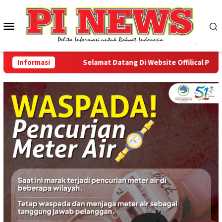
Loncat
ke
Menu
konten
Mobile
Informasi
Selamat Datang Di Website Offilical PI-News O