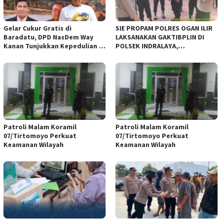
Gelar Cukur Gratis di
SIE PROPAM POLRES OGAN ILIR
Baradatu, DPD NasDem Way
LAKSANAKAN GAKTIBPLIN DI
Kanan Tunjukkan Kepedulian di
POLSEK INDRALAYA,
Jumat Berkah
TINGKATKAN KEDISIPLINAN
PERSONEL POLRI*
Patroli Malam Koramil
Patroli Malam Koramil
07/Tirtomoyo Perkuat
07/Tirtomoyo Perkuat
Keamanan Wilayah
Keamanan Wilayah