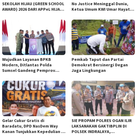
SEKOLAH HIJAU (GREEN SCHOOL
No Justice Meninggal Dunia,
AWARD) 2026 DARI APPeL HIJAU
Ketua Umum KWI Umar Hayat
INDONESIA
Ucapkan Belangsungkawa
Wujudkan Layanan BPKB
Pemkab Taput dan Partai
Modern, Ditlantas Polda
Demokrat Bersinergi Degan
Sumsel Gandeng Pemprov
Jaga Lingkungan
Sumsel
Gelar Cukur Gratis di
SIE PROPAM POLRES OGAN ILIR
Baradatu, DPD NasDem Way
LAKSANAKAN GAKTIBPLIN DI
Kanan Tunjukkan Kepedulian di
POLSEK INDRALAYA,
Jumat Berkah
TINGKATKAN KEDISIPLINAN