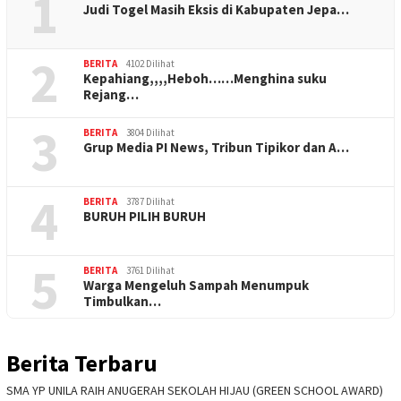
1
Judi Togel Masih Eksis di Kabupaten Jepa…
2
BERITA
4102 Dilihat
Kepahiang,,,,Heboh……Menghina suku
Rejang…
3
BERITA
3804 Dilihat
Grup Media PI News, Tribun Tipikor dan A…
4
BERITA
3787 Dilihat
BURUH PILIH BURUH
5
BERITA
3761 Dilihat
Warga Mengeluh Sampah Menumpuk
Timbulkan…
Berita Terbaru
SMA YP UNILA RAIH ANUGERAH SEKOLAH HIJAU (GREEN SCHOOL AWARD)