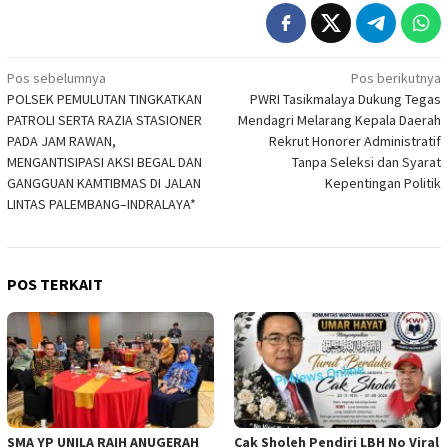
Navigasi
Pos sebelumnya
Pos berikutnya
POLSEK PEMULUTAN TINGKATKAN
PWRI Tasikmalaya Dukung Tegas
pos
PATROLI SERTA RAZIA STASIONER
Mendagri Melarang Kepala Daerah
PADA JAM RAWAN,
Rekrut Honorer Administratif
MENGANTISIPASI AKSI BEGAL DAN
Tanpa Seleksi dan Syarat
GANGGUAN KAMTIBMAS DI JALAN
Kepentingan Politik
LINTAS PALEMBANG–INDRALAYA*
POS TERKAIT
SMA YP UNILA RAIH ANUGERAH
Cak Sholeh Pendiri LBH No Viral