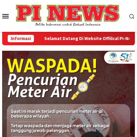
Loncat
ke
Menu
konten
Mobile
Informasi
Selamat Datang Di Website Offilical PI-News Onli