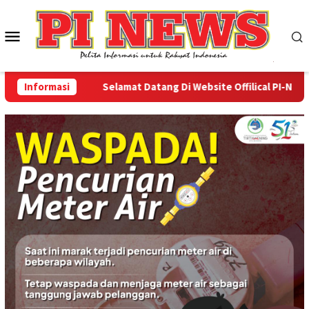
Loncat
ke
Menu
konten
Mobile
Informasi
Selamat Datang Di Website Offilical PI-News Onl