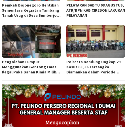
Pemkab Bojonegoro Hentikan
PELATARAN SABTU 08 AGUSTUS,
Sementara Kegiatan Tambang
ATR/BPN KAB CIREBON LAKUKAN
Tanah Urug di Desa Sumberjo
PELAYANAN
Trucuk, Siapkan Pertemuan
Lintas Instansi
Pengolahan Lumpur
Polresta Bandung Ungkap 29
Menggunakan Gentong Emas
Kasus C3, 36 Tersangka
Ilegal Pake Bahan Kimia Milik
Diamankan dalam Periode
Bos Wasid Andi dan Endang,
Juni-Juli 2026
Aparat Penegak Hukum ( APH )
Jangan Sampai Diam Saja