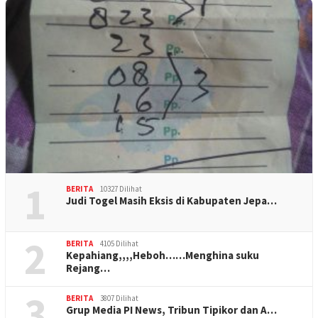
1
BERITA
10327 Dilihat
Judi Togel Masih Eksis di Kabupaten Jepa…
2
BERITA
4105 Dilihat
Kepahiang,,,,Heboh……Menghina suku
Rejang…
3
BERITA
3807 Dilihat
Grup Media PI News, Tribun Tipikor dan A…