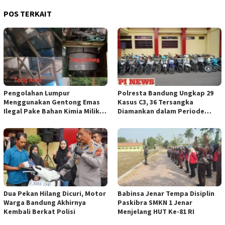
POS TERKAIT
Pengolahan Lumpur
Polresta Bandung Ungkap 29
Menggunakan Gentong Emas
Kasus C3, 36 Tersangka
Ilegal Pake Bahan Kimia Milik
Diamankan dalam Periode
Bos Wasid Andi dan Endang,
Juni-Juli 2026
Aparat Penegak Hukum ( APH )
Jangan Sampai Diam Saja
Dua Pekan Hilang Dicuri, Motor
Babinsa Jenar Tempa Disiplin
Warga Bandung Akhirnya
Paskibra SMKN 1 Jenar
Kembali Berkat Polisi
Menjelang HUT Ke-81 RI