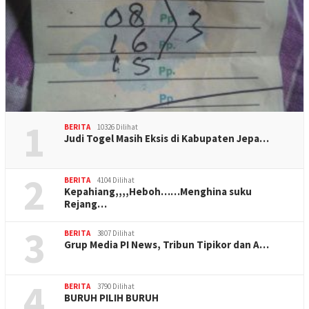
1
BERITA
10326 Dilihat
Judi Togel Masih Eksis di Kabupaten Jepa…
2
BERITA
4104 Dilihat
Kepahiang,,,,Heboh……Menghina suku
Rejang…
3
BERITA
3807 Dilihat
Grup Media PI News, Tribun Tipikor dan A…
4
BERITA
3790 Dilihat
BURUH PILIH BURUH