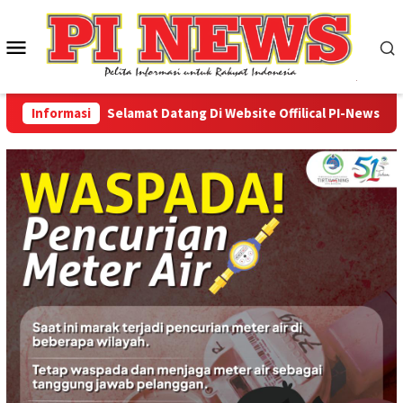
Loncat
ke
Menu
konten
Mobile
Informasi
Selamat Datang Di Website Offilical PI-News Online 