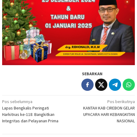
SEBARKAN
Navigasi
Pos sebelumnya
Pos berikutnya
Lapas Bengkalis Peringati
KANTAH KAB CIREBON GELAR
pos
Harkitnas ke-118: Bangkitkan
UPACARA HARI KEBANGKITAN
Integritas dan Pelayanan Prima
NASIONAL