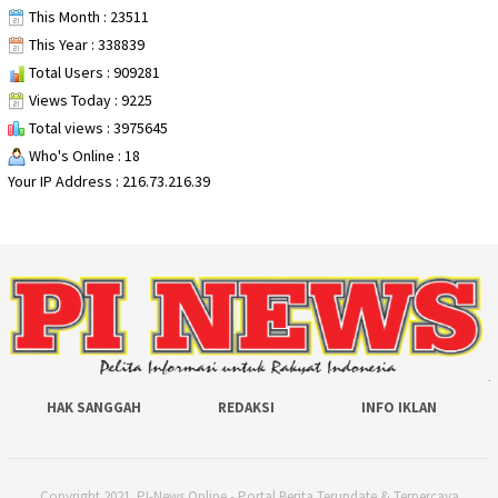
This Month : 23511
This Year : 338839
Total Users : 909281
Views Today : 9225
Total views : 3975645
Who's Online : 18
Your IP Address : 216.73.216.39
HAK SANGGAH
REDAKSI
INFO IKLAN
Copyright 2021. PI-News Online - Portal Berita Terupdate & Terpercaya