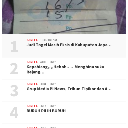
1
BERITA
10317 Dilihat
Judi Togel Masih Eksis di Kabupaten Jepa…
2
BERITA
4101 Dilihat
Kepahiang,,,,Heboh……Menghina suku
Rejang…
3
BERITA
3804 Dilihat
Grup Media PI News, Tribun Tipikor dan A…
4
BERITA
3787 Dilihat
BURUH PILIH BURUH