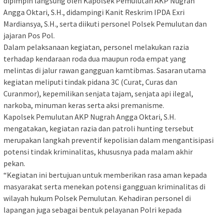
dipimpin langsung oleh Kapolsek Pemulutan AKP Nugrah
Angga Oktari, S.H., didampingi Kanit Reskrim IPDA Exri
Mardiansya, S.H., serta diikuti personel Polsek Pemulutan dan
jajaran Pos Pol.
Dalam pelaksanaan kegiatan, personel melakukan razia
terhadap kendaraan roda dua maupun roda empat yang
melintas di jalur rawan gangguan kamtibmas. Sasaran utama
kegiatan meliputi tindak pidana 3C (Curat, Curas dan
Curanmor), kepemilikan senjata tajam, senjata api ilegal,
narkoba, minuman keras serta aksi premanisme.
Kapolsek Pemulutan AKP Nugrah Angga Oktari, S.H.
mengatakan, kegiatan razia dan patroli hunting tersebut
merupakan langkah preventif kepolisian dalam mengantisipasi
potensi tindak kriminalitas, khususnya pada malam akhir
pekan.
“Kegiatan ini bertujuan untuk memberikan rasa aman kepada
masyarakat serta menekan potensi gangguan kriminalitas di
wilayah hukum Polsek Pemulutan. Kehadiran personel di
lapangan juga sebagai bentuk pelayanan Polri kepada