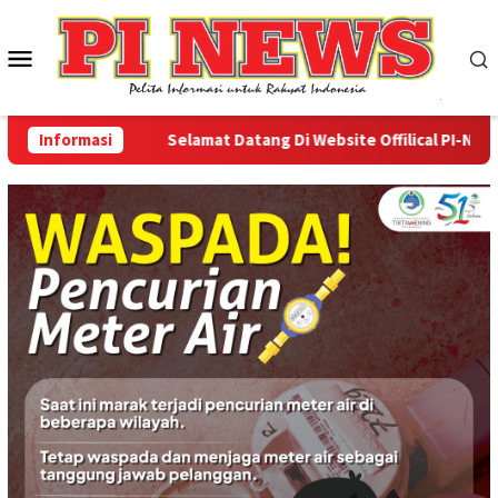
Loncat
ke
Menu
konten
Mobile
Informasi
Selamat Datang Di Website Offilical PI-News Onl