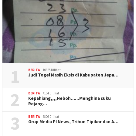
1
BERITA
10325 Dilihat
Judi Togel Masih Eksis di Kabupaten Jepa…
2
BERITA
4104 Dilihat
Kepahiang,,,,Heboh……Menghina suku
Rejang…
3
BERITA
3806 Dilihat
Grup Media PI News, Tribun Tipikor dan A…