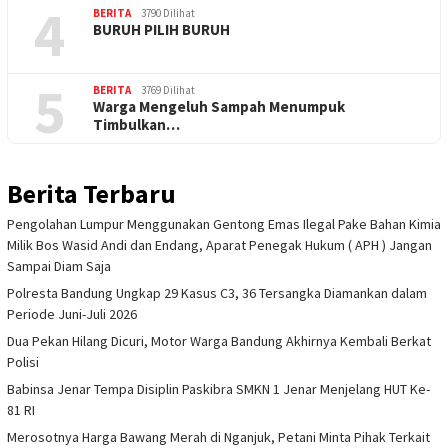
4
BERITA
3790 Dilihat
BURUH PILIH BURUH
5
BERITA
3769 Dilihat
Warga Mengeluh Sampah Menumpuk
Timbulkan…
Berita Terbaru
Pengolahan Lumpur Menggunakan Gentong Emas Ilegal Pake Bahan Kimia
Milik Bos Wasid Andi dan Endang, Aparat Penegak Hukum ( APH ) Jangan
Sampai Diam Saja
Polresta Bandung Ungkap 29 Kasus C3, 36 Tersangka Diamankan dalam
Periode Juni-Juli 2026
Dua Pekan Hilang Dicuri, Motor Warga Bandung Akhirnya Kembali Berkat
Polisi
Babinsa Jenar Tempa Disiplin Paskibra SMKN 1 Jenar Menjelang HUT Ke-
81 RI
Merosotnya Harga Bawang Merah di Nganjuk, Petani Minta Pihak Terkait