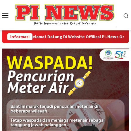
Loncat
ke
Menu
konten
Mobile
Informasi
Selamat Datang Di Website Offilical PI-News Online - P