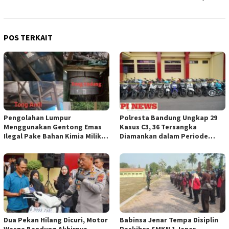
POS TERKAIT
Pengolahan Lumpur
Polresta Bandung Ungkap 29
Menggunakan Gentong Emas
Kasus C3, 36 Tersangka
Ilegal Pake Bahan Kimia Milik
Diamankan dalam Periode
Bos Wasid Andi dan Endang,
Juni-Juli 2026
Aparat Penegak Hukum ( APH )
Jangan Sampai Diam Saja
Dua Pekan Hilang Dicuri, Motor
Babinsa Jenar Tempa Disiplin