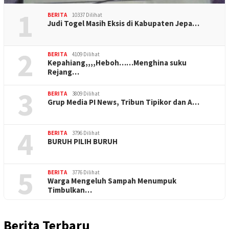
1
BERITA
10337 Dilihat
Judi Togel Masih Eksis di Kabupaten Jepa…
2
BERITA
4109 Dilihat
Kepahiang,,,,Heboh……Menghina suku
Rejang…
3
BERITA
3809 Dilihat
Grup Media PI News, Tribun Tipikor dan A…
4
BERITA
3796 Dilihat
BURUH PILIH BURUH
5
BERITA
3776 Dilihat
Warga Mengeluh Sampah Menumpuk
Timbulkan…
Berita Terbaru