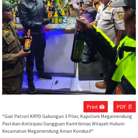
Print 🖨
PDF 📄
*Giat Patroli KRYD Gabungan 3 Pilar, Kapolsek Megamendung
Pastikan Antisipasi Gangguan Kamtibmas Wilayah Hukum
Kecamatan Megamendung Aman Kondusif*