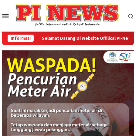
Loncat
ke
Menu
konten
Mobile
Informasi
Selamat Datang Di Website Offilical PI-News Onli