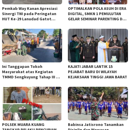
Pemkab Way Kanan Apresiasi
OPTIMALKAN POLA ASUH DI ERA
Sinergi TNI pada Peringatan
DIGITAL, SMKN 1 PEMULUTAN
HUT Ke-29 Lanudad Gatot
GELAR SEMINAR PARENTING DAN
Subroto Puspenerbad
SEPAKATI SERAGAM SISWA BARU
Ini Tanggapan Tokoh
KAJATI JABAR LANTIK 15
Masyarakat atas Kegiatan
PEJABAT BARU DI WILAYAH
TMMD Sengkuyung Tahap III TA.
KEJAKSAAN TINGGI JAWA BARAT
2026 Kodim 0735 Surakarta
POLSEK MUARA KUANG
Babinsa Jatisrono Tanamkan
TANGKAP PELAKU PENCURIAN
Disiplin dan Wawasan