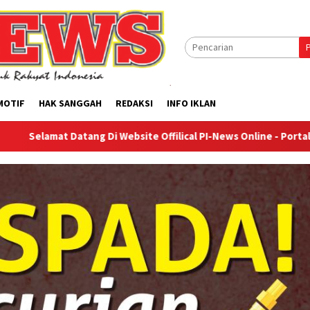
MOTIF
HAK SANGGAH
REDAKSI
INFO IKLAN
 Datang Di Website Offilical PI-News Online - Portal Berita Ter