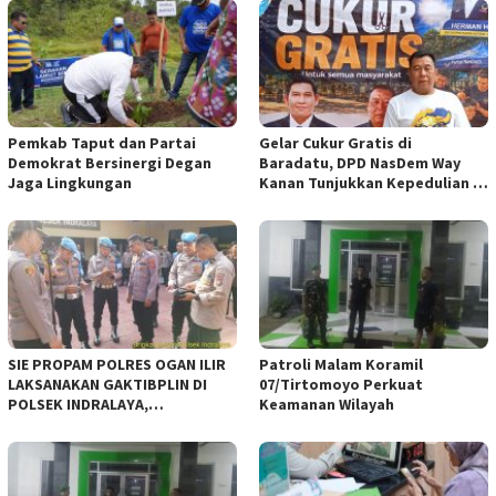
Pemkab Taput dan Partai
Gelar Cukur Gratis di
Demokrat Bersinergi Degan
Baradatu, DPD NasDem Way
Jaga Lingkungan
Kanan Tunjukkan Kepedulian di
Jumat Berkah
SIE PROPAM POLRES OGAN ILIR
Patroli Malam Koramil
LAKSANAKAN GAKTIBPLIN DI
07/Tirtomoyo Perkuat
POLSEK INDRALAYA,
Keamanan Wilayah
TINGKATKAN KEDISIPLINAN
PERSONEL POLRI*