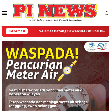
Loncat
ke
Menu
konten
Mobile
Informasi
Selamat Datang Di Website Offilical PI-News On