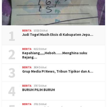
1
BERITA
10318 Dilihat
Judi Togel Masih Eksis di Kabupaten Jepa…
2
BERITA
4102 Dilihat
Kepahiang,,,,Heboh……Menghina suku
Rejang…
3
BERITA
3804 Dilihat
Grup Media PI News, Tribun Tipikor dan A…
4
BERITA
3787 Dilihat
BURUH PILIH BURUH
BERITA
3761 Dilihat