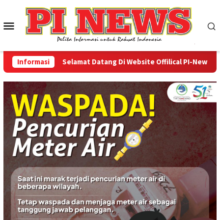
Loncat
ke
Menu
konten
Mobile
Informasi
Selamat Datang Di Website Offilical PI-News Online 