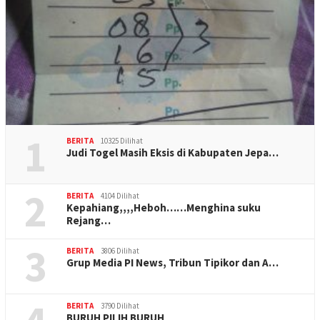
1
BERITA
10325 Dilihat
Judi Togel Masih Eksis di Kabupaten Jepa…
2
BERITA
4104 Dilihat
Kepahiang,,,,Heboh……Menghina suku
Rejang…
3
BERITA
3806 Dilihat
Grup Media PI News, Tribun Tipikor dan A…
BERITA
3790 Dilihat
BURUH PILIH BURUH