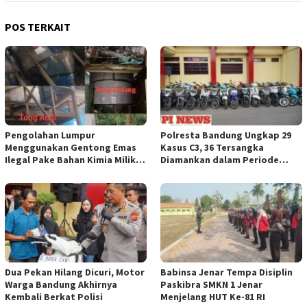
POS TERKAIT
Pengolahan Lumpur
Polresta Bandung Ungkap 29
Menggunakan Gentong Emas
Kasus C3, 36 Tersangka
Ilegal Pake Bahan Kimia Milik
Diamankan dalam Periode
Bos Wasid Andi dan Endang,
Juni-Juli 2026
Aparat Penegak Hukum ( APH )
Jangan Sampai Diam Saja
Dua Pekan Hilang Dicuri, Motor
Babinsa Jenar Tempa Disiplin
Warga Bandung Akhirnya
Paskibra SMKN 1 Jenar
Kembali Berkat Polisi
Menjelang HUT Ke-81 RI