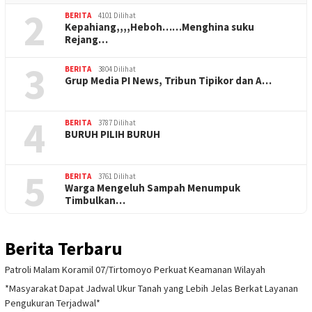
2
BERITA
4101 Dilihat
Kepahiang,,,,Heboh……Menghina suku
Rejang…
3
BERITA
3804 Dilihat
Grup Media PI News, Tribun Tipikor dan A…
4
BERITA
3787 Dilihat
BURUH PILIH BURUH
5
BERITA
3761 Dilihat
Warga Mengeluh Sampah Menumpuk
Timbulkan…
Berita Terbaru
Patroli Malam Koramil 07/Tirtomoyo Perkuat Keamanan Wilayah
*Masyarakat Dapat Jadwal Ukur Tanah yang Lebih Jelas Berkat Layanan
Pengukuran Terjadwal*