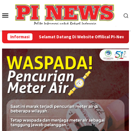
Loncat
ke
Menu
konten
Mobile
Informasi
Selamat Datang Di Website Offilical PI-News Onlin