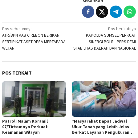
SEBARKAN
Navigasi
Pos sebelumnya
Pos berikutnya
ATR/BPN KAB CIREBON BERIKAN
KAPOLDA SUMSEL PERKUAT
pos
SERTIPIKAT ASET DESA MERTAPADA
SINERGI POLRI–PERS DEMI
WETAN
STABILITAS DAERAH DAN NASIONAL
POS TERKAIT
Patroli Malam Koramil
*Masyarakat Dapat Jadwal
07/Tirtomoyo Perkuat
Ukur Tanah yang Lebih Jelas
Keamanan Wilayah
Berkat Layanan Pengukuran
Terjadwal*