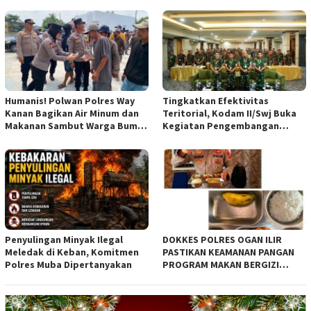
Humanis! Polwan Polres Way
Tingkatkan Efektivitas
Kanan Bagikan Air Minum dan
Teritorial, Kodam II/Swj Buka
Makanan Sambut Warga Bumi
Kegiatan Pengembangan
Harjo
Kemampuan Komunikasi
Apkowil TA 2026*
Penyulingan Minyak Ilegal
DOKKES POLRES OGAN ILIR
Meledak di Keban, Komitmen
PASTIKAN KEAMANAN PANGAN
Polres Muba Dipertanyakan
PROGRAM MAKAN BERGIZI
GRATIS MELALUI PEMERIKSAAN
ORGANOLEPTIK*