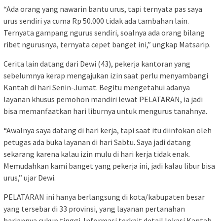
“Ada orang yang nawarin bantu urus, tapi ternyata pas saya
urus sendiri ya cuma Rp 50.000 tidak ada tambahan lain.
Ternyata gampang ngurus sendiri, soalnya ada orang bilang
ribet ngurusnya, ternyata cepet banget ini,” ungkap Matsarip.
Cerita lain datang dari Dewi (43), pekerja kantoran yang
sebelumnya kerap mengajukan izin saat perlu menyambangi
Kantah di hari Senin-Jumat. Begitu mengetahui adanya
layanan khusus pemohon mandiri lewat PELATARAN, ia jadi
bisa memanfaatkan hari liburnya untuk mengurus tanahnya.
“Awalnya saya datang di hari kerja, tapi saat itu diinfokan oleh
petugas ada buka layanan di hari Sabtu. Saya jadi datang
sekarang karena kalau izin mulu di hari kerja tidak enak.
Memudahkan kami banget yang pekerja ini, jadi kalau libur bisa
urus,” ujar Dewi.
PELATARAN ini hanya berlangsung di kota/kabupaten besar
yang tersebar di 33 provinsi, yang layanan pertanahan
hariannya cukup tinggi. Informasi terkait detail lokasi Kantah