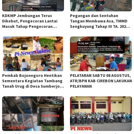
KDKMP Jembungan Terus
Pegangan dan Sentuhan
Dikebut, Pengecoran Lantai
Tangan Membawa Asa, TMMD
Masuk Tahap Pengecoran
Sengkuyung Tahap III TA. 2026
Lantai.
Wujudkan Hunian Yang Nyaman
Pemkab Bojonegoro Hentikan
PELATARAN SABTU 08 AGUSTUS,
Sementara Kegiatan Tambang
ATR/BPN KAB CIREBON LAKUKAN
Tanah Urug di Desa Sumberjo
PELAYANAN
Trucuk, Siapkan Pertemuan
Lintas Instansi