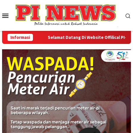
Loncat
ke
Menu
konten
Mobile
Informasi
Selamat Datang Di Website Offilical PI-News O