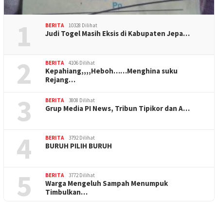
1
BERITA
10328 Dilihat
Judi Togel Masih Eksis di Kabupaten Jepa…
2
BERITA
4106 Dilihat
Kepahiang,,,,Heboh……Menghina suku
Rejang…
3
BERITA
3808 Dilihat
Grup Media PI News, Tribun Tipikor dan A…
4
BERITA
3792 Dilihat
BURUH PILIH BURUH
5
BERITA
3772 Dilihat
Warga Mengeluh Sampah Menumpuk
Timbulkan…