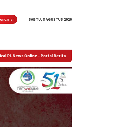
encarian
SABTU, 8 AGUSTUS 2026
nline - Portal Berita Terupdate & Terpercaya