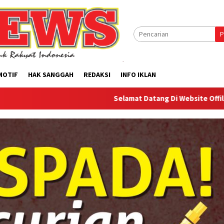
P
MOTIF
HAK SANGGAH
REDAKSI
INFO IKLAN
Selamat Datang Di Website Offilical PI-News O