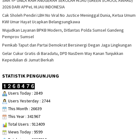
SMA YP UNILA RAIH ANUGERAH SEKOLAH HIJAU (GREEN SCHOOL AWARD)
2026 DARI APPeL HIJAU INDONESIA
Cak Sholeh Pendiri LBH No Viral No Justice Meninggal Dunia, Ketua Umum
KWI Umar Hayat Ucapkan Belangsungkawa
Wujudkan Layanan BPKB Modern, Ditlantas Polda Sumsel Gandeng
Pemprov Sumsel
Pemkab Taput dan Partai Demokrat Bersinergi Degan Jaga Lingkungan
Gelar Cukur Gratis di Baradatu, DPD NasDem Way Kanan Tunjukkan
Kepedulian di Jumat Berkah
STATISTIK PENGUNJUNG
Users Today : 2849
Users Yesterday : 2744
This Month : 26639
This Year : 341967
Total Users : 912409
Views Today : 9599