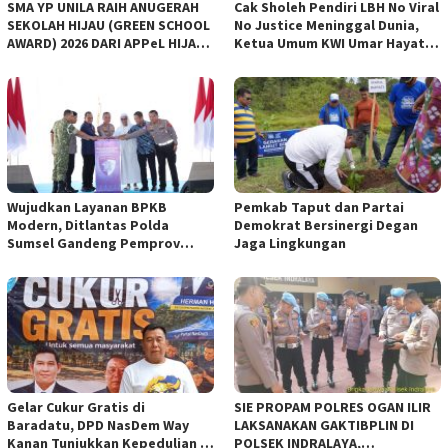
SMA YP UNILA RAIH ANUGERAH
Cak Sholeh Pendiri LBH No Viral
SEKOLAH HIJAU (GREEN SCHOOL
No Justice Meninggal Dunia,
AWARD) 2026 DARI APPeL HIJAU
Ketua Umum KWI Umar Hayat
INDONESIA
Ucapkan Belangsungkawa
Wujudkan Layanan BPKB
Pemkab Taput dan Partai
Modern, Ditlantas Polda
Demokrat Bersinergi Degan
Sumsel Gandeng Pemprov
Jaga Lingkungan
Sumsel
Gelar Cukur Gratis di
SIE PROPAM POLRES OGAN ILIR
Baradatu, DPD NasDem Way
LAKSANAKAN GAKTIBPLIN DI
Kanan Tunjukkan Kepedulian di
POLSEK INDRALAYA,