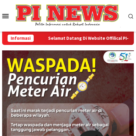
Loncat
ke
Menu
konten
Mobile
Informasi
Selamat Datang Di Website Offilical PI-News On