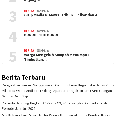
3
BERITA
3806 Dilihat
Grup Media PI News, Tribun Tipikor dan A…
4
BERITA
3790 Dilihat
BURUH PILIH BURUH
5
BERITA
3769 Dilihat
Warga Mengeluh Sampah Menumpuk
Timbulkan…
Berita Terbaru
Pengolahan Lumpur Menggunakan Gentong Emas Ilegal Pake Bahan Kimia
Milik Bos Wasid Andi dan Endang, Aparat Penegak Hukum ( APH ) Jangan
Sampai Diam Saja
Polresta Bandung Ungkap 29 Kasus C3, 36 Tersangka Diamankan dalam
Periode Juni-Juli 2026
Dua Pekan Hilang Dicuri, Motor Warga Bandung Akhirnya Kembali Berkat