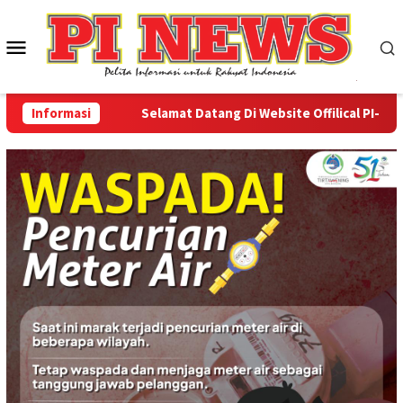
Loncat
ke
Menu
konten
Mobile
Informasi
Selamat Datang Di Website Offilical PI-News On