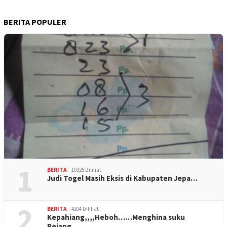
BERITA POPULER
1
BERITA
10325 Dilihat
Judi Togel Masih Eksis di Kabupaten Jepa…
2
BERITA
4104 Dilihat
Kepahiang,,,,Heboh……Menghina suku
Rejang…