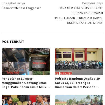
Navigasi
Pos sebelumnya
Pos berikutnya
Pemerintah Desa Langensari
BARA MERDEKA SUMSEL SOROTI
pos
DUGAAN CARUT MARUT
PENGELOLAAN DERMAGA DI BAWAH
KSOP KELAS I PALEMBANG
POS TERKAIT
Pengolahan Lumpur
Polresta Bandung Ungkap 29
Menggunakan Gentong Emas
Kasus C3, 36 Tersangka
Ilegal Pake Bahan Kimia Milik
Diamankan dalam Periode
Bos Wasid Andi dan Endang,
Juni-Juli 2026
Aparat Penegak Hukum ( APH )
Jangan Sampai Diam Saja