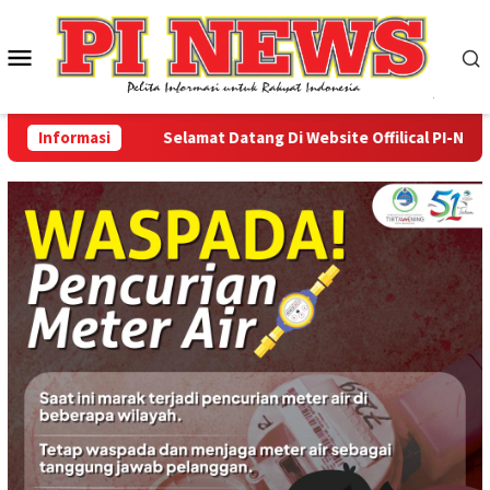
Loncat
ke
Menu
konten
Mobile
Informasi
Selamat Datang Di Website Offilical PI-News Onl