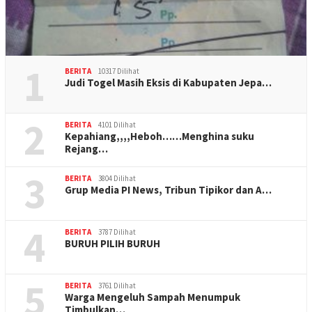
1
BERITA
10317 Dilihat
Judi Togel Masih Eksis di Kabupaten Jepa…
2
BERITA
4101 Dilihat
Kepahiang,,,,Heboh……Menghina suku
Rejang…
3
BERITA
3804 Dilihat
Grup Media PI News, Tribun Tipikor dan A…
4
BERITA
3787 Dilihat
BURUH PILIH BURUH
5
BERITA
3761 Dilihat
Warga Mengeluh Sampah Menumpuk
Timbulkan…