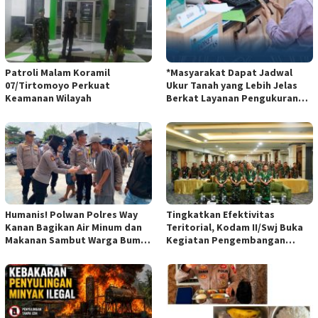
Patroli Malam Koramil
*Masyarakat Dapat Jadwal
07/Tirtomoyo Perkuat
Ukur Tanah yang Lebih Jelas
Keamanan Wilayah
Berkat Layanan Pengukuran
Terjadwal*
Humanis! Polwan Polres Way
Tingkatkan Efektivitas
Kanan Bagikan Air Minum dan
Teritorial, Kodam II/Swj Buka
Makanan Sambut Warga Bumi
Kegiatan Pengembangan
Harjo
Kemampuan Komunikasi
Apkowil TA 2026*