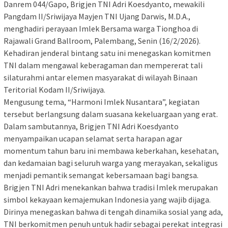
Danrem 044/Gapo, Brigjen TNI Adri Koesdyanto, mewakili
Pangdam II/Sriwijaya Mayjen TNI Ujang Darwis, M.D.A.,
menghadiri perayaan Imlek Bersama warga Tionghoa di
Rajawali Grand Ballroom, Palembang, Senin (16/2/2026).
Kehadiran jenderal bintang satu ini menegaskan komitmen
TNI dalam mengawal keberagaman dan mempererat tali
silaturahmi antar elemen masyarakat di wilayah Binaan
Teritorial Kodam II/Sriwijaya.
Mengusung tema, “Harmoni Imlek Nusantara”, kegiatan
tersebut berlangsung dalam suasana kekeluargaan yang erat.
Dalam sambutannya, Brigjen TNI Adri Koesdyanto
menyampaikan ucapan selamat serta harapan agar
momentum tahun baru ini membawa keberkahan, kesehatan,
dan kedamaian bagi seluruh warga yang merayakan, sekaligus
menjadi pemantik semangat kebersamaan bagi bangsa.
Brigjen TNI Adri menekankan bahwa tradisi Imlek merupakan
simbol kekayaan kemajemukan Indonesia yang wajib dijaga.
Dirinya menegaskan bahwa di tengah dinamika sosial yang ada,
TNI berkomitmen penuh untuk hadir sebagai perekat integrasi