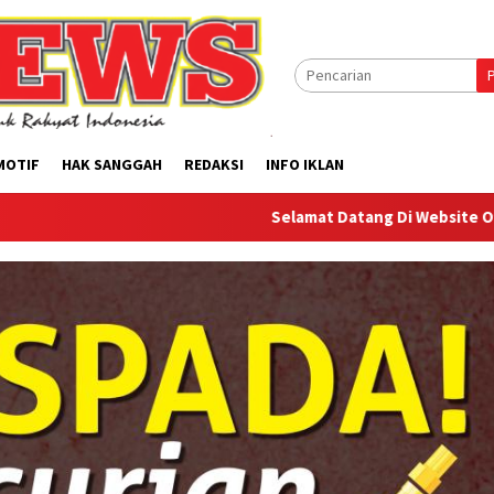
MOTIF
HAK SANGGAH
REDAKSI
INFO IKLAN
Selamat Datang Di Website Offilical PI-News