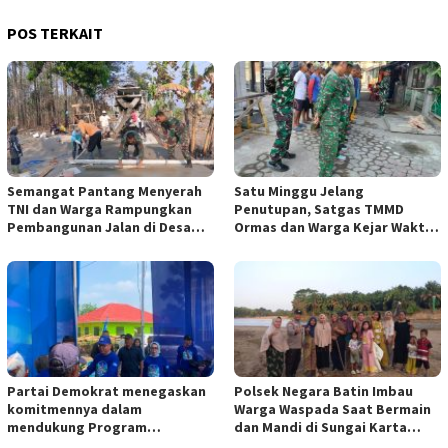
POS TERKAIT
Semangat Pantang Menyerah
Satu Minggu Jelang
TNI dan Warga Rampungkan
Penutupan, Satgas TMMD
Pembangunan Jalan di Desa
Ormas dan Warga Kejar Waktu
Bercak
Demi Tuntaskan Sasaran Fisik
Partai Demokrat menegaskan
Polsek Negara Batin Imbau
komitmennya dalam
Warga Waspada Saat Bermain
mendukung Program
dan Mandi di Sungai Karta
Indonesia Aman, Sehat, Resik,
Jaya*