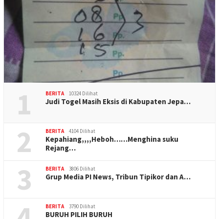
1
BERITA
10324 Dilihat
Judi Togel Masih Eksis di Kabupaten Jepa…
2
BERITA
4104 Dilihat
Kepahiang,,,,Heboh……Menghina suku
Rejang…
3
BERITA
3806 Dilihat
Grup Media PI News, Tribun Tipikor dan A…
4
BERITA
3790 Dilihat
BURUH PILIH BURUH