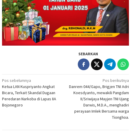
SEBARKAN
Navigasi
Pos sebelumnya
Pos berikutnya
Ketua LAN Kuspriyanto Angkat
Danrem 044/Gapo, Brigjen TNI Adri
pos
Bicara, Terkait Skandal Dugaan
Koesdyanto, mewakili Pangdam
Peredaran Narkoba di Lapas IIA
II/Sriwijaya Mayjen TNI Ujang
Bojonegoro
Darwis, M.D.A., menghadiri
perayaan Imlek Bersama warga
Tionghoa.