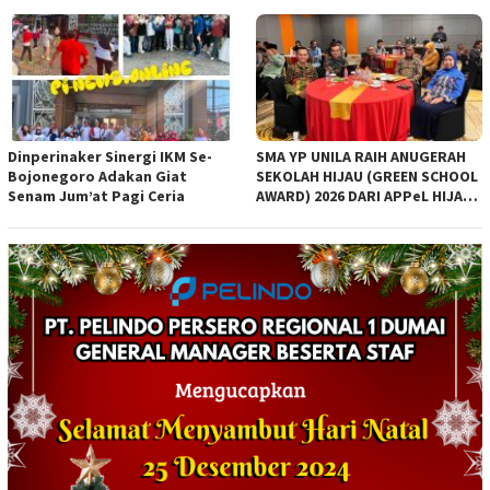
dan Indah (ASRI) gagasan
Presiden
Dinperinaker Sinergi IKM Se-
SMA YP UNILA RAIH ANUGERAH
Bojonegoro Adakan Giat
SEKOLAH HIJAU (GREEN SCHOOL
Senam Jum’at Pagi Ceria
AWARD) 2026 DARI APPeL HIJAU
INDONESIA