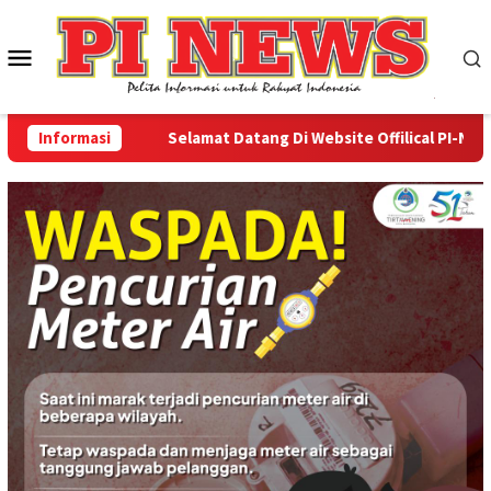
Loncat
ke
Menu
konten
Mobile
Informasi
Selamat Datang Di Website Offilical PI-News On