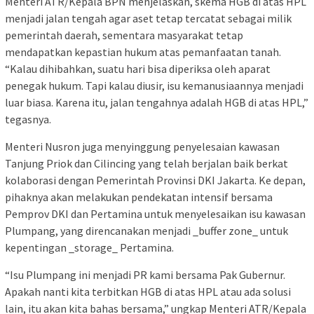
Menteri ATR/Kepala BPN menjelaskan, skema HGB di atas HPL
menjadi jalan tengah agar aset tetap tercatat sebagai milik
pemerintah daerah, sementara masyarakat tetap
mendapatkan kepastian hukum atas pemanfaatan tanah.
“Kalau dihibahkan, suatu hari bisa diperiksa oleh aparat
penegak hukum. Tapi kalau diusir, isu kemanusiaannya menjadi
luar biasa. Karena itu, jalan tengahnya adalah HGB di atas HPL,”
tegasnya.
Menteri Nusron juga menyinggung penyelesaian kawasan
Tanjung Priok dan Cilincing yang telah berjalan baik berkat
kolaborasi dengan Pemerintah Provinsi DKI Jakarta. Ke depan,
pihaknya akan melakukan pendekatan intensif bersama
Pemprov DKI dan Pertamina untuk menyelesaikan isu kawasan
Plumpang, yang direncanakan menjadi _buffer zone_ untuk
kepentingan _storage_ Pertamina.
“Isu Plumpang ini menjadi PR kami bersama Pak Gubernur.
Apakah nanti kita terbitkan HGB di atas HPL atau ada solusi
lain, itu akan kita bahas bersama,” ungkap Menteri ATR/Kepala