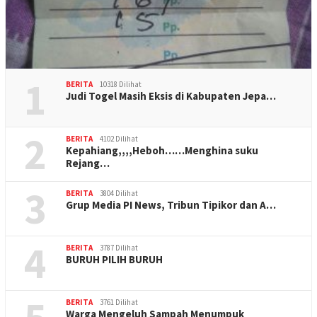
1
BERITA
10318 Dilihat
Judi Togel Masih Eksis di Kabupaten Jepa…
2
BERITA
4102 Dilihat
Kepahiang,,,,Heboh……Menghina suku
Rejang…
3
BERITA
3804 Dilihat
Grup Media PI News, Tribun Tipikor dan A…
4
BERITA
3787 Dilihat
BURUH PILIH BURUH
BERITA
3761 Dilihat
Warga Mengeluh Sampah Menumpuk