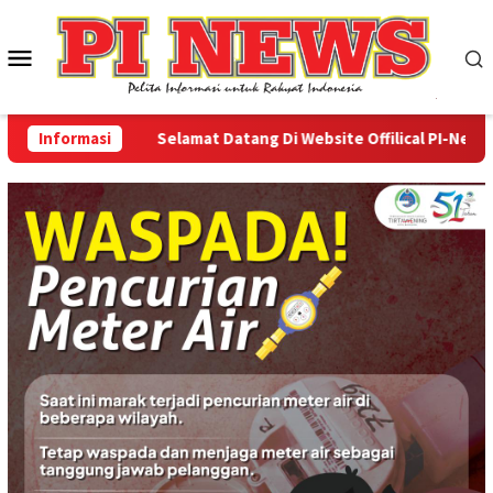
Loncat
ke
Menu
konten
Mobile
Informasi
Selamat Datang Di Website Offilical PI-News Onli