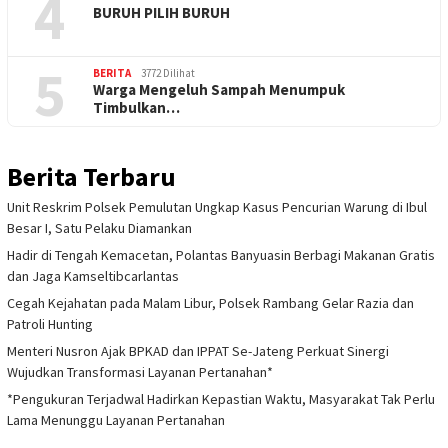
4
BURUH PILIH BURUH
5
BERITA
3772 Dilihat
Warga Mengeluh Sampah Menumpuk
Timbulkan…
Berita Terbaru
Unit Reskrim Polsek Pemulutan Ungkap Kasus Pencurian Warung di Ibul
Besar I, Satu Pelaku Diamankan
Hadir di Tengah Kemacetan, Polantas Banyuasin Berbagi Makanan Gratis
dan Jaga Kamseltibcarlantas
Cegah Kejahatan pada Malam Libur, Polsek Rambang Gelar Razia dan
Patroli Hunting
Menteri Nusron Ajak BPKAD dan IPPAT Se-Jateng Perkuat Sinergi
Wujudkan Transformasi Layanan Pertanahan*
*Pengukuran Terjadwal Hadirkan Kepastian Waktu, Masyarakat Tak Perlu
Lama Menunggu Layanan Pertanahan