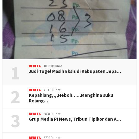
1
BERITA
10330 Dilihat
Judi Togel Masih Eksis di Kabupaten Jepa…
2
BERITA
4106 Dilihat
Kepahiang,,,,Heboh……Menghina suku
Rejang…
3
BERITA
3808 Dilihat
Grup Media PI News, Tribun Tipikor dan A…
BERITA
3792 Dilihat