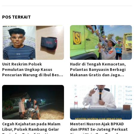
POS TERKAIT
Unit Reskrim Polsek
Hadir di Tengah Kemacetan,
Pemulutan Ungkap Kasus
Polantas Banyuasin Berbagi
Pencurian Warung di Ibul Besar
Makanan Gratis dan Jaga
I, Satu Pelaku Diamankan
Kamseltibcarlantas
Cegah Kejahatan pada Malam
Menteri Nusron Ajak BPKAD
Libur, Polsek Rambang Gelar
dan IPPAT Se-Jateng Perkuat