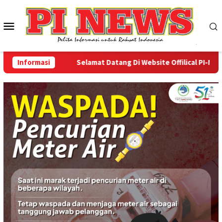
Loncat
ke
Menu
konten
Mobile
Informasi
Selamat Datang Di Website Offilical PI-News On