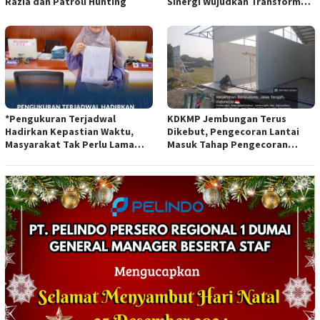
Razia dan Patroli Hunting
Sinergi Wujudkan Transformasi
Layanan Pertanahan*
*Pengukuran Terjadwal
KDKMP Jembungan Terus
Hadirkan Kepastian Waktu,
Dikebut, Pengecoran Lantai
Masyarakat Tak Perlu Lama
Masuk Tahap Pengecoran
Menunggu Layanan Pertanahan
Lantai.