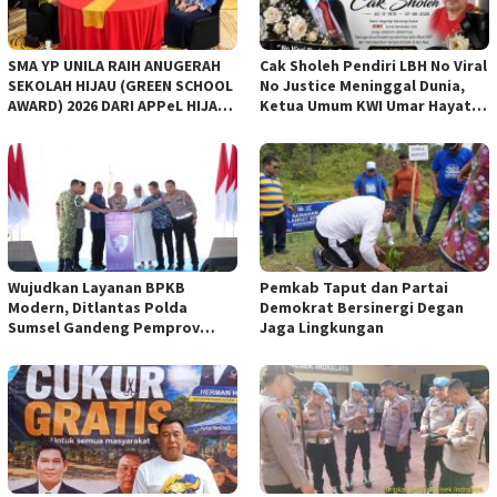
SMA YP UNILA RAIH ANUGERAH
Cak Sholeh Pendiri LBH No Viral
SEKOLAH HIJAU (GREEN SCHOOL
No Justice Meninggal Dunia,
AWARD) 2026 DARI APPeL HIJAU
Ketua Umum KWI Umar Hayat
INDONESIA
Ucapkan Belangsungkawa
Wujudkan Layanan BPKB
Pemkab Taput dan Partai
Modern, Ditlantas Polda
Demokrat Bersinergi Degan
Sumsel Gandeng Pemprov
Jaga Lingkungan
Sumsel