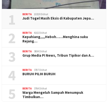
1
BERITA
10319 Dilihat
Judi Togel Masih Eksis di Kabupaten Jepa…
2
BERITA
4102 Dilihat
Kepahiang,,,,Heboh……Menghina suku
Rejang…
3
BERITA
3804 Dilihat
Grup Media PI News, Tribun Tipikor dan A…
4
BERITA
3787 Dilihat
BURUH PILIH BURUH
5
BERITA
3764 Dilihat
Warga Mengeluh Sampah Menumpuk
Timbulkan…