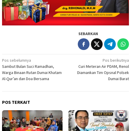
SEBARKAN
Navigasi
Pos sebelumnya
Pos berikutnya
Sambut Bulan Suci Ramadhan,
Curi Meteran Air PDAM, Renol
pos
Warga Binaan Rutan Dumai Khatam
Diamankan Tim Opsnal Polsek
Al-Qur’an dan Doa Bersama
Dumai Barat
POS TERKAIT