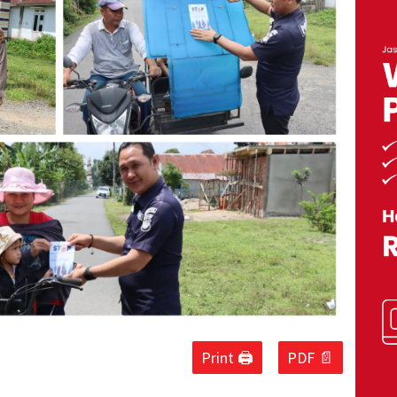
Print 🖨
PDF 📄