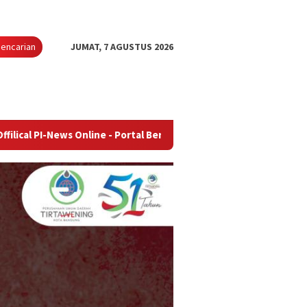
encarian
JUMAT, 7 AGUSTUS 2026
 Online - Portal Berita Terupdate & Terpercaya