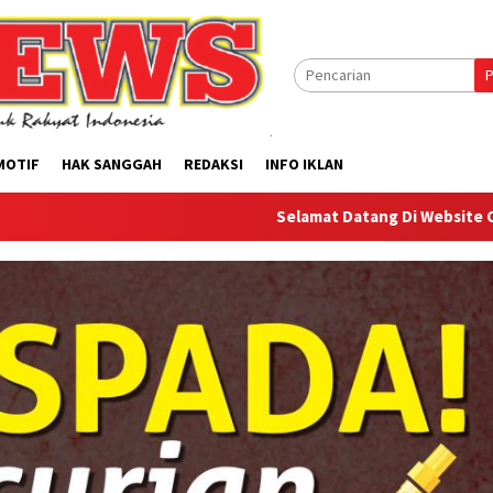
P
MOTIF
HAK SANGGAH
REDAKSI
INFO IKLAN
Selamat Datang Di Website Offilical PI-News