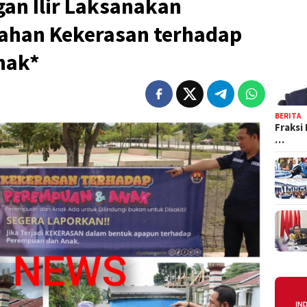
an Ilir Laksanakan
ahan Kekerasan terhadap
nak*
BERITA
Fraksi
…