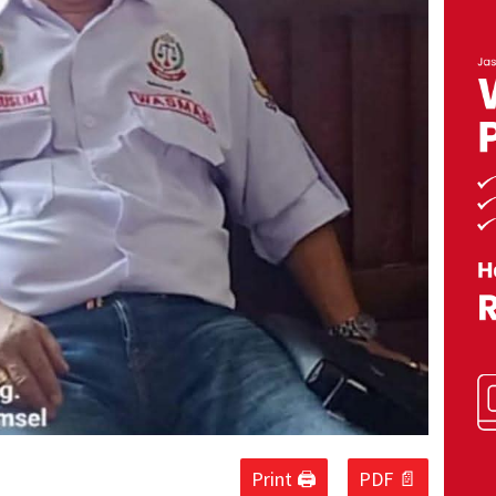
Print 🖨
PDF 📄