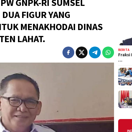
 PW GNPK-RI SUMSEL
! DUA FIGUR YANG
TUK MENAKHODAI DINAS
TEN LAHAT.
BERITA
Fraksi
…