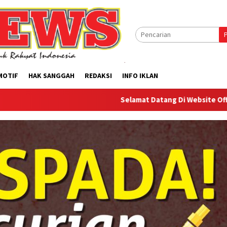
MOTIF
HAK SANGGAH
REDAKSI
INFO IKLAN
Selamat Datang Di Website Offilical PI-News 