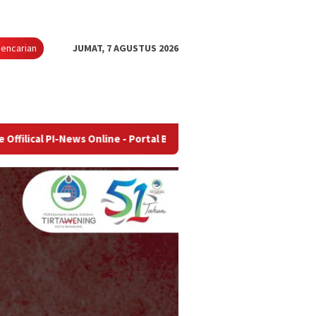
encarian
JUMAT, 7 AGUSTUS 2026
ews Online - Portal Berita Terupdate & Terpercaya