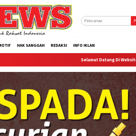
P
MOTIF
HAK SANGGAH
REDAKSI
INFO IKLAN
Selamat Datang Di Website Offilical PI-N