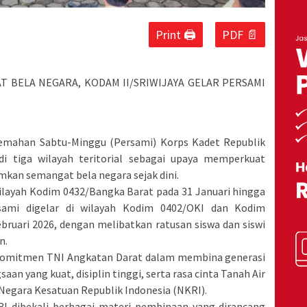
Print 🖨
PDF 📄
 BELA NEGARA, KODAM II/SRIWIJAYA GELAR PERSAMI
kemahan Sabtu-Minggu (Persami) Korps Kadet Republik
di tiga wilayah teritorial sebagai upaya memperkuat
kan semangat bela negara sejak dini.
wilayah Kodim 0432/Bangka Barat pada 31 Januari hingga
rsami digelar di wilayah Kodim 0402/OKI dan Kodim
bruari 2026, dengan melibatkan ratusan siswa dan siswi
n.
 komitmen TNI Angkatan Darat dalam membina generasi
n yang kuat, disiplin tinggi, serta rasa cinta Tanah Air
egara Kesatuan Republik Indonesia (NKRI).
I dibekali berbagai materi pembinaan yang dirancang