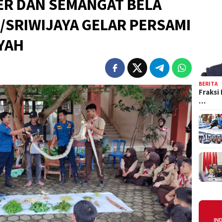
ER DAN SEMANGAT BELA
I/SRIWIJAYA GELAR PERSAMI
AYAH
BERITA
Fraksi
…