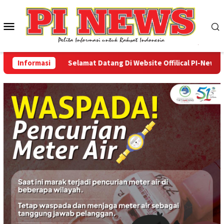
Loncat
ke
Menu
konten
Mobile
Informasi
Selamat Datang Di Website Offilical PI-News Onlin