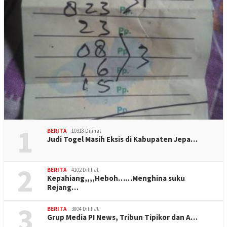
1
BERITA
10318 Dilihat
Judi Togel Masih Eksis di Kabupaten Jepa…
2
BERITA
4102 Dilihat
Kepahiang,,,,Heboh……Menghina suku
Rejang…
3
BERITA
3804 Dilihat
Grup Media PI News, Tribun Tipikor dan A…