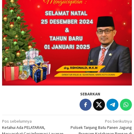
SEBARKAN
Navigasi
Pos sebelumnya
Pos berikutnya
Ketahui Ada PELATARAN,
Polsek Tanjung Batu Panen Jagung
pos
Masyarakat Cari Informasi Layanan
Program Ketahanan Pangan di