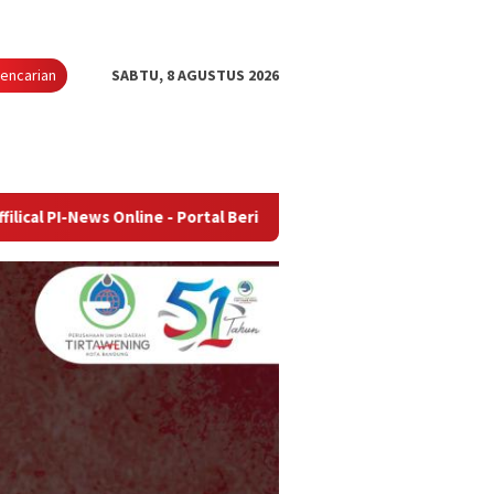
encarian
SABTU, 8 AGUSTUS 2026
 Online - Portal Berita Terupdate & Terpercaya