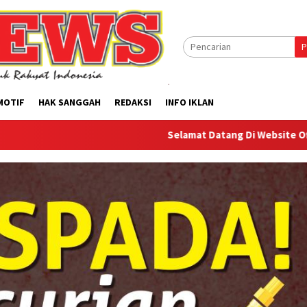
P
MOTIF
HAK SANGGAH
REDAKSI
INFO IKLAN
Selamat Datang Di Website Offilical PI-News