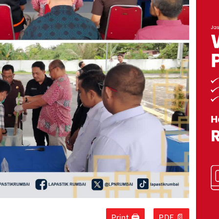
Print 🖨
PDF 📄