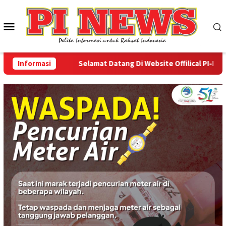
Loncat
ke
Menu
konten
Mobile
Informasi
Selamat Datang Di Website Offilical PI-News On