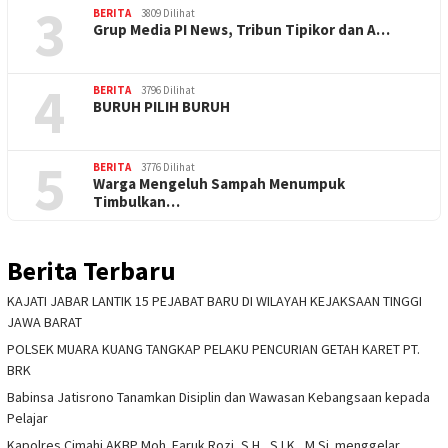
3
BERITA
3809 Dilihat
Grup Media PI News, Tribun Tipikor dan A…
4
BERITA
3796 Dilihat
BURUH PILIH BURUH
5
BERITA
3776 Dilihat
Warga Mengeluh Sampah Menumpuk
Timbulkan…
Berita Terbaru
KAJATI JABAR LANTIK 15 PEJABAT BARU DI WILAYAH KEJAKSAAN TINGGI
JAWA BARAT
POLSEK MUARA KUANG TANGKAP PELAKU PENCURIAN GETAH KARET PT.
BRK
Babinsa Jatisrono Tanamkan Disiplin dan Wawasan Kebangsaan kepada
Pelajar
Kapolres Cimahi AKBP Moh. Faruk Rozi, S.H., S.I.K., M.Si. menggelar