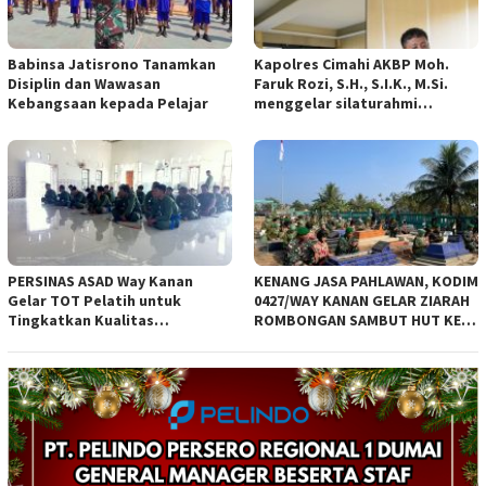
Babinsa Jatisrono Tanamkan
Kapolres Cimahi AKBP Moh.
Disiplin dan Wawasan
Faruk Rozi, S.H., S.I.K., M.Si.
Kebangsaan kepada Pelajar
menggelar silaturahmi
bersama para awak media di
Kota Baru
PERSINAS ASAD Way Kanan
KENANG JASA PAHLAWAN, KODIM
Gelar TOT Pelatih untuk
0427/WAY KANAN GELAR ZIARAH
Tingkatkan Kualitas
ROMBONGAN SAMBUT HUT KE –
Pembinaan Atlet
1 KODAM XXI/RADIN INTEN