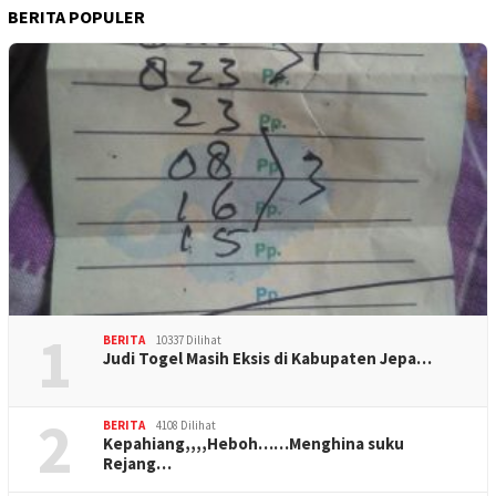
BERITA POPULER
1
BERITA
10337 Dilihat
Judi Togel Masih Eksis di Kabupaten Jepa…
2
BERITA
4108 Dilihat
Kepahiang,,,,Heboh……Menghina suku
Rejang…