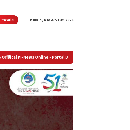
Pencarian
KAMIS, 6 AGUSTUS 2026
ws Online - Portal Berita Terupdate & Terpercaya