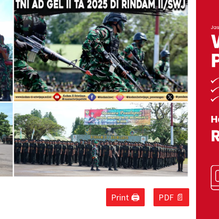
Print 🖨
PDF 📄