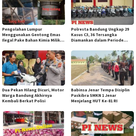
Pengolahan Lumpur
Polresta Bandung Ungkap 29
Menggunakan Gentong Emas
Kasus C3, 36 Tersangka
Ilegal Pake Bahan Kimia Milik
Diamankan dalam Periode
Bos Wasid Andi dan Endang,
Juni-Juli 2026
Aparat Penegak Hukum ( APH )
Jangan Sampai Diam Saja
Dua Pekan Hilang Dicuri, Motor
Babinsa Jenar Tempa Disiplin
Warga Bandung Akhirnya
Paskibra SMKN 1 Jenar
Kembali Berkat Polisi
Menjelang HUT Ke-81 RI