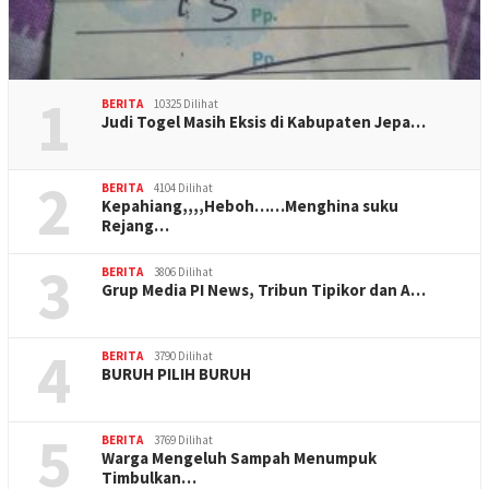
1
BERITA
10325 Dilihat
Judi Togel Masih Eksis di Kabupaten Jepa…
2
BERITA
4104 Dilihat
Kepahiang,,,,Heboh……Menghina suku
Rejang…
3
BERITA
3806 Dilihat
Grup Media PI News, Tribun Tipikor dan A…
4
BERITA
3790 Dilihat
BURUH PILIH BURUH
5
BERITA
3769 Dilihat
Warga Mengeluh Sampah Menumpuk
Timbulkan…