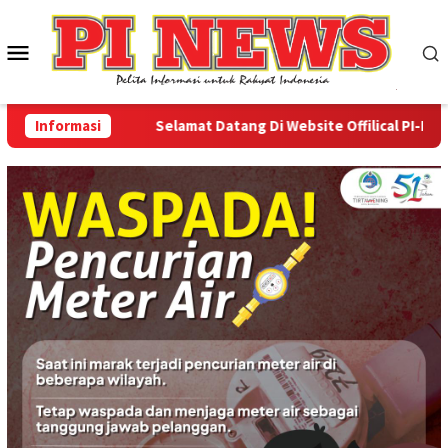
Loncat
ke
Menu
konten
Mobile
Informasi
Selamat Datang Di Website Offilical PI-News On