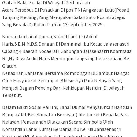
Giatan Bakti Sosial Di Wilayah Perbatasan.
Acara Tersebut Di Pusatkan Di pos TNI Angkatan Laut(Posal)
Tanjung Medang, Yang Merupakan Salah Satu Pos Strategis
Yang Berada Di Pulau Terluar,13 september 2025.
Komandan Lanal Dumai,Klonel Laut (P) Addul
Haris,S.E,M.M.D.S,Dengan Di Dampingi Ibu Ketua Jalasenastri
Cabang 4 Daerah Kodaeral I Gabungan Jalasenastri Koarmada
RI ,Ny Dewi Addul Haris Memimpin Langsung Pelaksanaan Ke
Giatan.
Kehadiran Danlanal Bersama Rombongan Di Sambut Hangat
Oleh Masyarakat Setempat,Khususnya Para Nelayan Yang
Menjadi Bagian Penting Dari Kehidupan Maritim Di wilayah
Tersebut.
Dalam Bakti Sosial Kali Ini, Lanal Dumai Menyalurkan Bantuan
Berupa Alat Keselamatan Berlayar ( life Jacket) Kepada Para
Nelayan. Penyerahan Dilakukan Secara Simbolis Oleh
Komandan Lanal Dumai Bersama Ibu KeTua Janasenastri
Koarmada RI, Kemudian Di Lanjutkan Dengan Pembagian