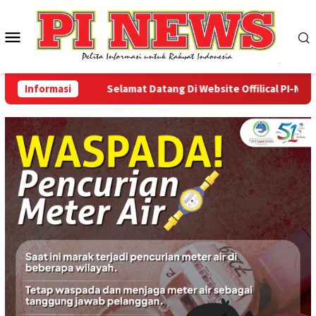
Loncat
ke
Menu
konten
Mobile
Informasi
Selamat Datang Di Website Offilical PI-News Onl