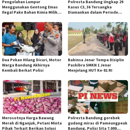
Pengolahan Lumpur
Polresta Bandung Ungkap 29
Menggunakan Gentong Emas
Kasus C3, 36 Tersangka
Ilegal Pake Bahan Kimia Milik
Diamankan dalam Periode
Bos Wasid Andi dan Endang,
Juni-Juli 2026
Aparat Penegak Hukum ( APH )
Jangan Sampai Diam Saja
Dua Pekan Hilang Dicuri, Motor
Babinsa Jenar Tempa Disiplin
Warga Bandung Akhirnya
Paskibra SMKN 1 Jenar
Kembali Berkat Polisi
Menjelang HUT Ke-81 RI
Merosotnya Harga Bawang
Polresta Bandung gerebek
Merah di Nganjuk, Petani Minta
gudang miras di Pameungpeuk
Pihak Terkait Berikan Solusi
Bandung, Polisi Sita 7.000