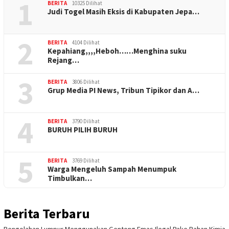
1
BERITA
10325 Dilihat
Judi Togel Masih Eksis di Kabupaten Jepa…
2
BERITA
4104 Dilihat
Kepahiang,,,,Heboh……Menghina suku
Rejang…
3
BERITA
3806 Dilihat
Grup Media PI News, Tribun Tipikor dan A…
4
BERITA
3790 Dilihat
BURUH PILIH BURUH
5
BERITA
3769 Dilihat
Warga Mengeluh Sampah Menumpuk
Timbulkan…
Berita Terbaru
Pengolahan Lumpur Menggunakan Gentong Emas Ilegal Pake Bahan Kimia