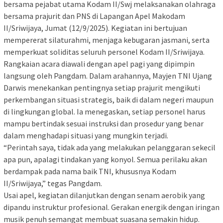
bersama pejabat utama Kodam II/Swj melaksanakan olahraga
bersama prajurit dan PNS di Lapangan Apel Makodam
II/Sriwijaya, Jumat (12/9/2025). Kegiatan ini bertujuan
mempererat silaturahmi, menjaga kebugaran jasmani, serta
memperkuat soliditas seluruh personel Kodam II/Sriwijaya.
Rangkaian acara diawali dengan apel pagi yang dipimpin
langsung oleh Pangdam. Dalam arahannya, Mayjen TNI Ujang
Darwis menekankan pentingnya setiap prajurit mengikuti
perkembangan situasi strategis, baik di dalam negeri maupun
di lingkungan global. Ia menegaskan, setiap personel harus
mampu bertindak sesuai instruksi dan prosedur yang benar
dalam menghadapi situasi yang mungkin terjadi.
“Perintah saya, tidak ada yang melakukan pelanggaran sekecil
apa pun, apalagi tindakan yang konyol. Semua perilaku akan
berdampak pada nama baik TNI, khususnya Kodam
II/Sriwijaya,” tegas Pangdam.
Usai apel, kegiatan dilanjutkan dengan senam aerobik yang
dipandu instruktur profesional. Gerakan energik dengan iringan
musik penuh semangat membuat suasana semakin hidup.